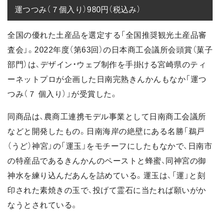
運つつみ（７個入り）980円（税込み）
全国の優れた土産品を選定する「全国推奨観光土産品審
査会」。2022年度（第63回）の日本商工会議所会頭賞（菓子
部門）は、デザイン・ウェブ制作を手掛ける宮崎県のティ
ーネットプロが企画した日南完熟きんかんもなか「運つ
つみ（７ 個入り）」が受賞した。
同商品は、農商工連携モデル事業として日南商工会議所
などと開発したもの。日南海岸の絶壁にある名勝「鵜戸
（うど）神宮」の「運玉」をモチーフにしたもなかで、日南市
の特産品であるきんかんのペーストと蜂蜜、同神宮の御
神水を練り込んだあんを詰めている。運玉は、「運」と刻
印された素焼きの玉で、投げて霊石に当たれば願いがか
なうとされている。