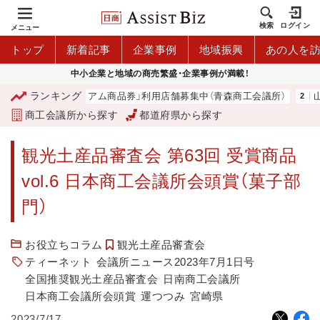
検索
ログイン
メニュー
トップ
新着記事
企業事例
地域振興
あの人を
中小企業と地域の商売繁盛・企業事例が満載！
ランキング
「青森市プレミアム商品券」利用店舗募集中（青森商工会議所）
山中
商工会議所から探す
都道府県から探す
観光土産品審査会 第63回 受賞商品
vol.6 日本商工会議所会頭賞（菓子部
門）
お役立ちコラム
観光土産品審査会
ティーネット
会議所ニュース2023年7月1日号
全国推奨観光土産品審査会
日南商工会議所
日本商工会議所会頭賞
運つつみ
宮崎県
2023/7/17