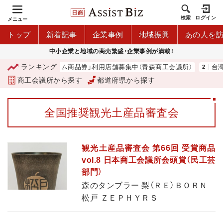
検索
ログイン
メニュー
トップ
新着記事
企業事例
地域振興
あの人を
中小企業と地域の商売繁盛・企業事例が満載！
ランキング
「青森市プレミアム商品券」利用店舗募集中（青森商工会議所）
台湾2
商工会議所から探す
都道府県から探す
全国推奨観光土産品審査会
観光土産品審査会 第66回 受賞商品
vol.8 日本商工会議所会頭賞（民工芸
部門）
森のタンブラー 梨（ＲＥ）ＢＯＲＮ
松戸 ＺＥＰＨＹＲＳ