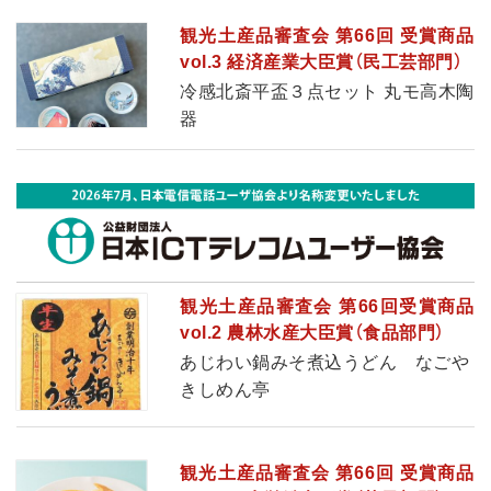
観光土産品審査会 第66回 受賞商品
vol.3 経済産業大臣賞（民工芸部門）
冷感北斎平盃３点セット 丸モ高木陶
器
観光土産品審査会 第66回受賞商品
vol.2 農林水産大臣賞（食品部門）
あじわい鍋みそ煮込うどん なごや
きしめん亭
観光土産品審査会 第66回 受賞商品