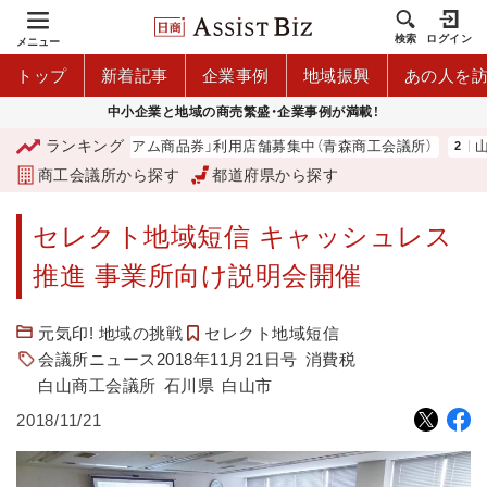
検索
ログイン
メニュー
トップ
新着記事
企業事例
地域振興
あの人を
中小企業と地域の商売繁盛・企業事例が満載！
ランキング
「青森市プレミアム商品券」利用店舗募集中（青森商工会議所）
山中
商工会議所から探す
都道府県から探す
セレクト地域短信 キャッシュレス
推進 事業所向け説明会開催
元気印! 地域の挑戦
セレクト地域短信
会議所ニュース2018年11月21日号
消費税
白山商工会議所
石川県
白山市
2018/11/21