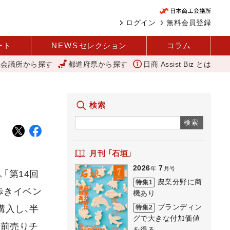
ログイン
無料会員登録
ート
NEWS
セレクション
コラム
工会議所から探す
都道府県から探す
日商 Assist Biz とは
変革と価値共創による日本経済の再出発 小林会頭 所信全文
検索
検索
月刊 「石垣」
2026
7
年
月号
「第14回
農業分野に商
特集1
歩きイベン
機あり
ブランディン
特集2
購入し、半
グで大きな付加価値
で前売りチ
を得る