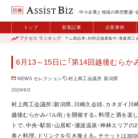
中小企業と地域の商売繁盛・
トップ
新着記事
企業事例
アクセス
ランキング
「青森市プレミアム商品券」利用店舗募集中（青森商工会議所
6月13～15日に「第14回越後むら
NEWS セレクション
村上商工会議所
新潟県
2024/6/3
村上商工会議所（新潟県、川崎久会頭、カネダイ川崎商
越後むらかみバル街」を開催する。料理と酒を楽
トで、中央・駅前・山居町・瀬波温泉・神林エリアの
券と料理、ドリンクを引き換える。チケットは300