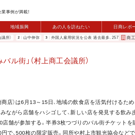
企業事例が満載！
地域振興
あの人を訪ねたい
日商レポ
商
）
山中伸弥
外国人雇用状況を公表 過去最多、257万人に 厚労省
かみバル街」（村上商工会議所）
店）は6月13～15日、地域の飲食店を活気付けるため、
しみながら店舗をハシゴして、新しい店を発見する飲み
20店舗が参加する。半券3枚つづりのバル街チケットを
0円で、500枚の限定販売。同所や村上市観光協会など