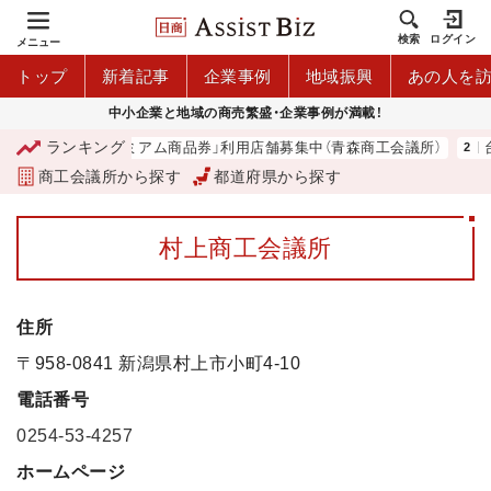
検索
ログイン
メニュー
トップ
新着記事
企業事例
地域振興
あの人を
中小企業と地域の商売繁盛・企業事例が満載！
ランキング
「青森市プレミアム商品券」利用店舗募集中（青森商工会議所）
台
商工会議所から探す
都道府県から探す
村上商工会議所
住所
〒958-0841 新潟県村上市小町4-10
電話番号
0254-53-4257
ホームページ