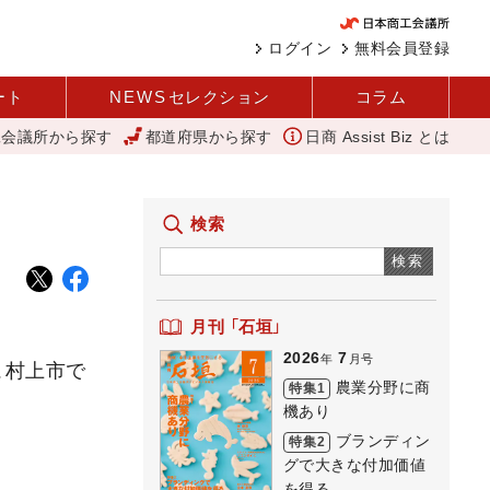
ログイン
無料会員登録
ート
NEWS
セレクション
コラム
工会議所から探す
都道府県から探す
日商 Assist Biz とは
あり REACT
山中伸弥
アップルパイ
外国人雇用状況を公
検索
検索
月刊 「石垣」
2026
7
年
月号
、村上市で
農業分野に商
特集1
機あり
ブランディン
特集2
グで大きな付加価値
を得る