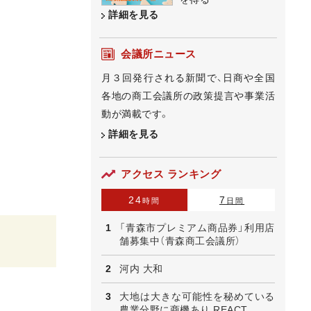
詳細を見る
会議所ニュース
月３回発行される新聞で、日商や全国
各地の商工会議所の政策提言や事業活
動が満載です。
詳細を見る
アクセス ランキング
24
7
時間
日間
「青森市プレミアム商品券」利用店
舗募集中（青森商工会議所）
河内 大和
大地は大きな可能性を秘めている
農業分野に商機あり REACT