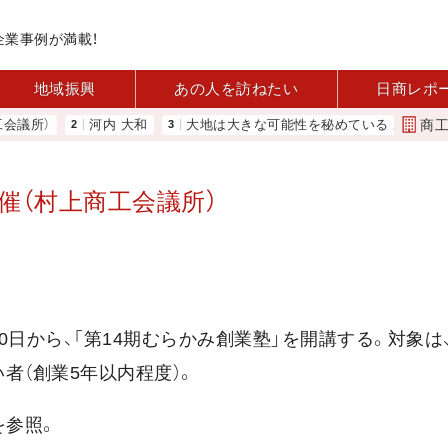
企業事例が満載！
地域振興
あの人を訪ねたい
日商レポ
商
所）
河内 大和
大地は大きな可能性を秘めている 農業分野に商機
催（村上商工会議所）
30日から、「第14期むらかみ創業塾」を開講する。対象は
者（創業5年以内程度）。
/ を参照。