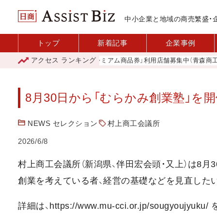
中小企業と地域の商売繁盛・
トップ
新着記事
企業事例
アクセス
ランキング
「青森市プレミアム商品券」利用店舗募集中（青森商工会議
8月30日から「むらかみ創業塾」を開
NEWS セレクション
村上商工会議所
2026/6/8
村上商工会議所（新潟県、伴田宏会頭・又上）は8月
創業を考えている者、経営の基礎などを見直したい
詳細は、https://www.mu-cci.or.jp/sougyoujyuku