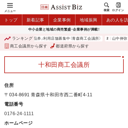
検索
ログイン
メニュー
トップ
新着記事
企業事例
地域振興
あの人を
中小企業と地域の商売繁盛・企業事例が満載！
ランキング
森市プレミアム商品券」利用店舗募集中（青森商工会議所）
山中伸弥
商工会議所から探す
都道府県から探す
十和田商工会議所
住所
〒034-8691 青森県十和田市西二番町4-11
電話番号
0176-24-1111
ホームページ