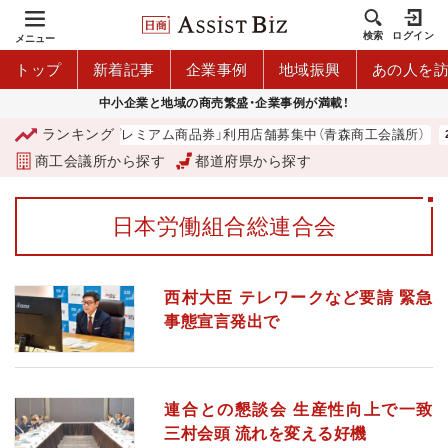
検索
ログイン
メニュー
トップ
新着記事
企業事例
地域振興
あの人を
中小企業と地域の商売繁盛・企業事例が満載！
ランキング
「青森市プレミアム商品券」利用店舗募集中（青森商工会議所）
商工会議所から探す
都道府県から探す
日本労働組合総連合会
西村大臣 テレワークなど要請 緊急
事態宣言発出で
連合との懇談会 生産性向上で一致
三村会頭 流れを変える好機