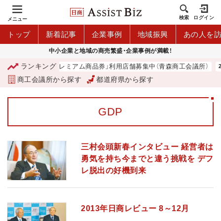
検索
ログイン
メニュー
トップ
新着記事
企業事例
地域振興
あの人を
中小企業と地域の商売繁盛・企業事例が満載！
ランキング
「青森市プレミアム商品券」利用店舗募集中（青森商工会議所）
商工会議所から探す
都道府県から探す
GDP
三村会頭新春インタビュー 経営者は
勇気を持ち今までと違う挑戦を デフ
レ脱出の好機到来
2013年日商レビュー 8～12月