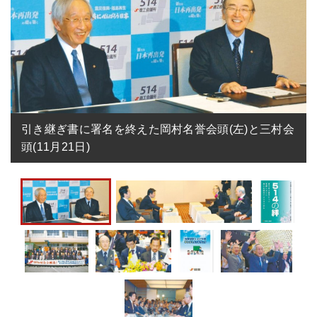
引き継ぎ書に署名を終えた岡村名誉会頭(左)と三村会
頭(11月21日)