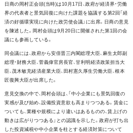
日商の岡村正会頭(当時)は10月17日、政府が経済界・労働
界の代表者と景気回復に向けた課題を協議する第2回「経
済の好循環実現に向けた政労使会議」に出席。日商の意見
を陳述した。岡村会頭は9月20日に開催された第1回の会
議にも参画している。
同会議には、政府から安倍晋三内閣総理大臣、麻生太郎副
総理・財務大臣、菅義偉官房長官、甘利明経済政策担当大
臣、茂木敏充経済産業大臣、田村憲久厚生労働大臣、根本
匠復興大臣が出席した。
意見交換の中で、岡村会頭は、「中小企業にも景気回復の
実感が及び始め、設備投資意欲も高まりつつある。賃金に
ついても、業種や規模により違いはあるものの、賃上げの
動きは広がりつつある」との認識を示した。政府が打ち出
した投資減税や中小企業を柱とする経済対策について