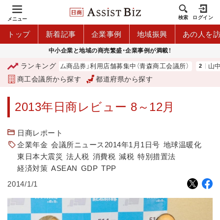
検索
ログイン
メニュー
トップ
新着記事
企業事例
地域振興
あの人を
中小企業と地域の商売繁盛・企業事例が満載！
ランキング
森市プレミアム商品券」利用店舗募集中（青森商工会議所）
山中伸弥
商工会議所から探す
都道府県から探す
2013年日商レビュー 8～12月
日商レポート
企業年金
会議所ニュース2014年1月1日号
地球温暖化
東日本大震災
法人税
消費税
減税
特別措置法
経済対策
ASEAN
GDP
TPP
2014/1/1