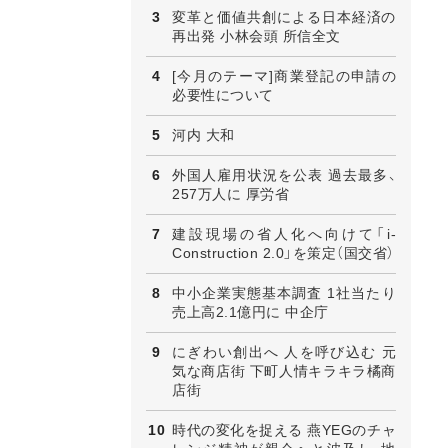
変革と価値共創による日本経済の
再出発 小林会頭 所信全文
[今月のテーマ]商業登記の申請の
必要性について
河内 大和
外国人雇用状況を公表 過去最多、
257万人に 厚労省
建設現場の省人化へ向けて「i-
Construction 2.0」を策定（国交省）
中小企業実態基本調査 1社当たり
売上高2.1億円に 中企庁
にぎわい創出へ 人を呼び込む 元
気な商店街 下町人情キラキラ橘商
店街
時代の変化を捉える 燕YEGのチャ