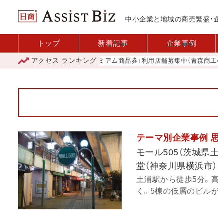
中小企業と地域の商売繁盛・
トップ
新着記事
企業事例
アクセス
ランキング
「青森市プレミアム商品券」利用店舗募集中（青森商工会議
テーマ別企業事例 
モール505（茨城
堂（神奈川県横浜市
土浦駅から徒歩5分。
く。5棟の低層のビルが