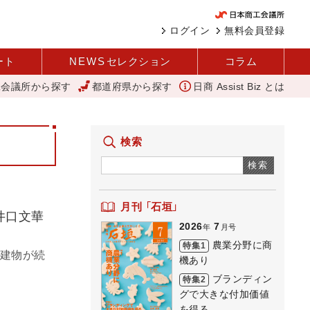
ログイン
無料会員登録
ート
NEWS
セレクション
コラム
工会議所から探す
都道府県から探す
日商 Assist Biz とは
 西谷
変革と価値共創による日本経済の再出発 小林会頭 所信全文
検索
検索
月刊 「石垣」
井口文華
2026
7
年
月号
農業分野に商
特集1
の建物が続
機あり
ブランディン
特集2
グで大きな付加価値
を得る