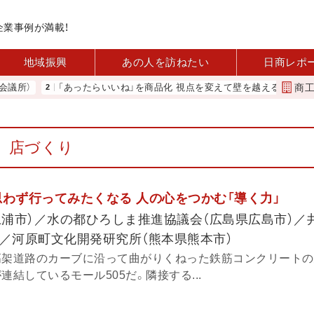
企業事例が満載！
地域振興
あの人を訪ねたい
日商レポ
商
所）
「あったらいいね」を商品化 視点を変えて壁を越える女性経営者
店づくり
思わず行ってみたくなる 人の心をつかむ「導く力」
県土浦市）／水の都ひろしま推進協議会（広島県広島市）／
）／河原町文化開発研究所（熊本県熊本市）
高架道路のカーブに沿って曲がりくねった鉄筋コンクリート
連結しているモール505だ。隣接する...