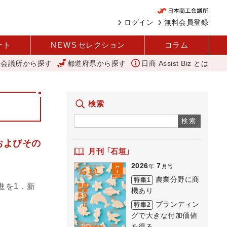
ログイン
無料会員登録
ート
NEWS
セレクション
コラム
工会議所から探す
都道府県から探す
日商 Assist Biz とは
 所信全文
「あったらいいね」を商品化 視点を変えて壁を越える女性経
検索
検索
およびその
月刊 「石垣」
2026
7
年
月号
農業分野に商
特集1
進を1．新
機あり
ブランディン
特集2
グで大きな付加価値
を得る