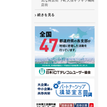
気な商店街 下町人情キラキラ橘商
店街
続きを見る