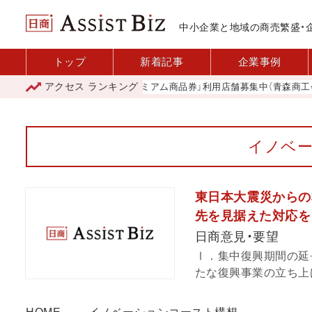
中小企業と地域の商売繁盛・
トップ
新着記事
企業事例
アクセス
ランキング
「青森市プレミアム商品券」利用店舗募集中（青森商工会議
イノベ
東日本大震災からの
先を見据えた対応を
日商意見・要望
Ⅰ．集中復興期間の延
たな復興事業の立ち上げ