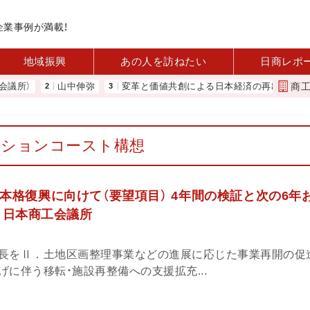
企業事例が満載！
地域振興
あの人を訪ねたい
日商レポ
商
所）
山中伸弥
変革と価値共創による日本経済の再出発 小林会頭
ーションコースト構想
本格復興に向けて（要望項目） 4年間の検証と次の6年
 日本商工会議所
長をⅡ．土地区画整理事業などの進展に応じた事業再開の促
に伴う移転・施設再整備への支援拡充...