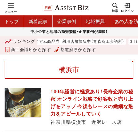
検索
ログイン
メニュー
トップ
新着記事
企業事例
地域振興
あの人を
中小企業と地域の商売繁盛・企業事例が満載！
ランキング
「青森市プレミアム商品券」利用店舗募集中（青森商工会議所）
山
商工会議所から探す
都道府県から探す
横浜市
100年経営に極意あり！長寿企業の秘
密 オンライン戦略で顧客数と売り上
げをアップ 今後もレースの繊細な魅
力をアピールしていく
神奈川県横浜市 近沢レース店