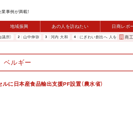
企業事例が満載！
地域振興
あの人を訪ねたい
日商レポ
商
所）
山中伸弥
河内 大和
にぎわい創出へ 人を呼び込む 元
ベルギー
セルに日本産食品輸出支援PF設置（農水省）