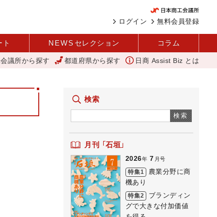
ログイン
無料会員登録
ート
NEWS
セレクション
コラム
工会議所から探す
都道府県から探す
日商 Assist Biz とは
気な商店街 下町人情キラキラ橘商店街
外国人雇用状況を公表 過去最多
検索
検索
月刊 「石垣」
2026
7
年
月号
農業分野に商
特集1
機あり
ブランディン
特集2
グで大きな付加価値
を得る