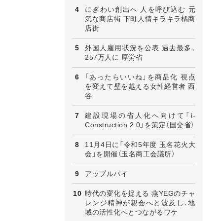
にぎわい創出へ 人を呼び込む 元
気な商店街 下町人情キラキラ橘商
店街
外国人雇用状況を公表 過去最多、
257万人に 厚労省
「あったらいいね」を商品化 視点
を変えて壁を越える女性経営者 西
谷
建設現場の省人化へ向けて「i-
Construction 2.0」を策定（国交省）
11月4日に「令和5年度 玉名花火大
会」を開催（玉名商工会議所）
アップルパイ
時代の変化を捉える 燕YEGのチャ
レンジ精神が親会へと波及し、地
域の活性化へとつながるワケ