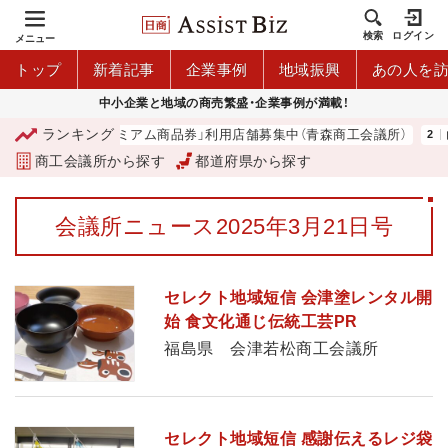
検索
ログイン
メニュー
トップ
新着記事
企業事例
地域振興
あの人を
中小企業と地域の商売繁盛・企業事例が満載！
ランキング
「青森市プレミアム商品券」利用店舗募集中（青森商工会議所）
山
商工会議所から探す
都道府県から探す
会議所ニュース2025年3月21日号
セレクト地域短信 会津塗レンタル開
始 食文化通じ伝統工芸PR
福島県 会津若松商工会議所
セレクト地域短信 感謝伝えるレジ袋