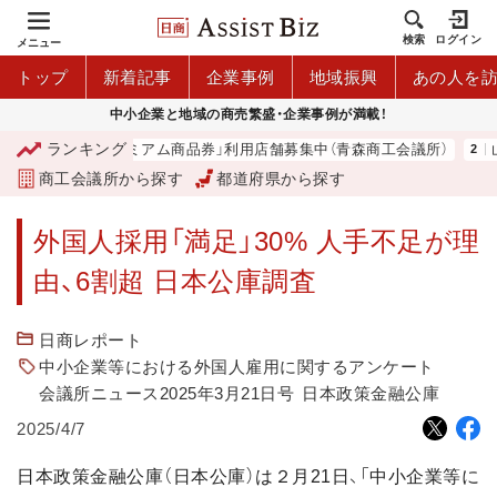
検索
ログイン
メニュー
トップ
新着記事
企業事例
地域振興
あの人を
中小企業と地域の商売繁盛・企業事例が満載！
ランキング
「青森市プレミアム商品券」利用店舗募集中（青森商工会議所）
山
商工会議所から探す
都道府県から探す
外国人採用「満足」30% 人手不足が理
由、6割超 日本公庫調査
日商レポート
中小企業等における外国人雇用に関するアンケート
会議所ニュース2025年3月21日号
日本政策金融公庫
2025/4/7
日本政策金融公庫（日本公庫）は２月21日、「中小企業等に