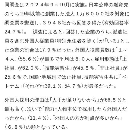
同調査は２０２４年９～10月に実施。日本公庫の融資先
のうち19年以前に創業した法人１万６０００社を対象に
調査票を郵送し、３９４８社から回答を得た（有効回答率
24.７％）。 調査によると、回答した企業のうち、派遣社
員を含む外国人従業員（特別永住者を除く）が「いる」とし
た企業の割合は17.９％だった。外国人従業員数は「１～
４人」（55.６％）が最多で平均は８.０人。雇用形態は「正
社員」が62.０％、「技能実習生」が45.５％、「非正社員」が
25.６％で、国籍・地域別では正社員、技能実習生共に「ベ
トナム」（それぞれ39.１％、54.７％）が最多だった。
外国人採用の理由は「人手が足りないから」が66.５％と
最も高く、次いで「能力・人物本位で採用したら外国人だ
ったから」（11.４％）、「外国人の方が利点が多いから」
（６.８％）の順となっている。