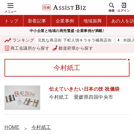
検索
ログイン
メニュー
トップ
新着記事
企業事例
地域振興
あの人を
中小企業と地域の商売繁盛・企業事例が満載！
ランキング
創出へ 人を呼び込む 元気な商店街 下町人情キラキラ橘商店街
外国人
商工会議所から探す
都道府県から探す
今村紙工
伝えていきたい日本の技 祝儀袋
今村紙工 愛媛県四国中央市
HOME
今村紙工