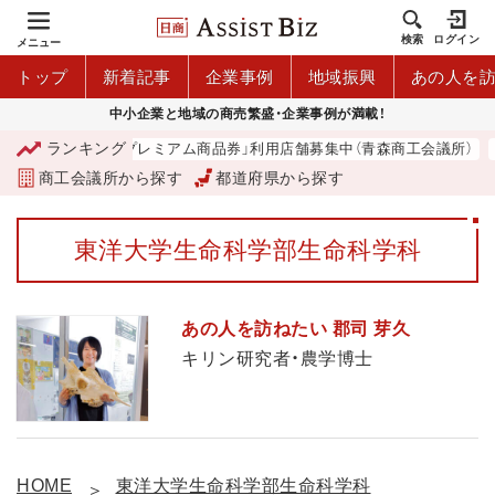
検索
ログイン
メニュー
トップ
新着記事
企業事例
地域振興
あの人を
中小企業と地域の商売繁盛・企業事例が満載！
ランキング
「青森市プレミアム商品券」利用店舗募集中（青森商工会議所）
商工会議所から探す
都道府県から探す
東洋大学生命科学部生命科学科
あの人を訪ねたい 郡司 芽久
キリン研究者・農学博士
HOME
東洋大学生命科学部生命科学科