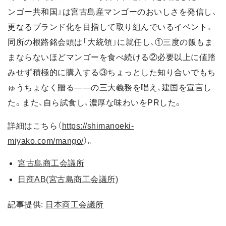
ンゴー共和国」は宮古島産マンゴーのおいしさを発信し、
更なるブランド化を目指して取り組んでいるイベント。
同所の根路銘会頭は「大統領」に就任し、①三度の飯もま
まならないほどマンゴーを食べ続ける②必要以上に値踏
みせず積極的に購入する③ちょっとした知り合いでもち
ゅうちょなく贈る――の三大義務を唱え、建国を宣言し
た。また、自ら試食し、濃厚な味わいをPRした。
詳細はこちら（
https://shimanoeki-
miyako.com/mango/
）。
宮古島商工会議所
日商AB(宮古島商工会議所)
記事提供:
日本商工会議所