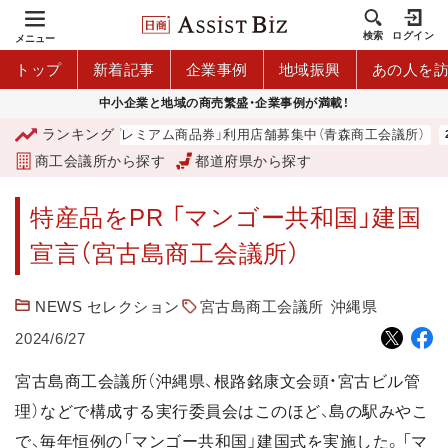
検索
ログイン
メニュー
トップ
新着記事
企業事例
地域振興
あの人を
中小企業と地域の商売繁盛・企業事例が満載！
ランキング
「青森市プレミアム商品券」利用店舗募集中（青森商工会議所）
商工会議所から探す
都道府県から探す
特産品をPR 「マンゴー共和国」建国
宣言（宮古島商工会議所）
NEWS セレクション
宮古島商工会議所
沖縄県
2024/6/27
宮古島商工会議所（沖縄県、根路銘康文会頭・宮古ビル管
理）などで構成する実行委員会はこのほど、島の駅みやこ
で、毎年恒例の「マンゴー共和国」建国式を実施した。「マ