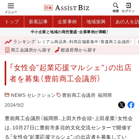
検索
ログイン
メニュー
トップ
新着記事
企業事例
地域振興
あの人を
中小企業と地域の商売繁盛・企業事例が満載！
ランキング
「青森市プレミアム商品券」利用店舗募集中（青森商工会議所）
商工会議所から探す
都道府県から探す
「女性会"起業応援マルシェ"」の出店
者を募集（豊前商工会議所）
NEWS セレクション
豊前商工会議所
福岡県
2024/9/2
豊前商工会議所（福岡県、上田大作会頭・上田産業）女性会
は、10月27日に豊前市多目的文化交流センターで開催す
る「女性会“起業応援マルシェ”」の出店者を募集してい