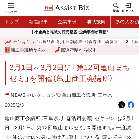
検索
ログイン
メニュー
トップ
新着記事
企業事例
地域振興
あの人を
中小企業と地域の商売繁盛・企業事例が満載！
ランキング
「青森市プレミアム商品券」利用店舗募集中（青森商工会議所）
「あ
商工会議所から探す
都道府県から探す
2月1日～3月2日に「第12回亀山まち
ゼミ」を開催（亀山商工会議所）
NEWS セレクション
亀山商工会議所
三重県
2025/2/3
亀山商工会議所（三重県、川森浩司会頭・セキデン）は2月1
日～3月2日、「第12回亀山まちゼミ」を開催する。一度試
す、体のきれい、身に付ける、楽しくつくる、聞いて学ぶを