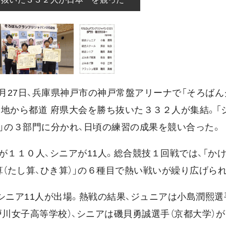
27日、兵庫県神戸市の神戸常盤アリーナで「そろばん
地から都道 府県大会を勝ち抜いた３３２人が集結。「
ニア」の３部門に分かれ、日頃の練習の成果を競い合った。
１１０人、シニアが11人。総合競技１回戦では、「かけ
暗算（たし算、ひき算）」の６種目で熱い戦いが繰り広げら
、シニア11人が出場。熱戦の結果、ジュニアは小島潤熙選
戸川女子高等学校）、シニアは磯貝勇誠選手（京都大学）