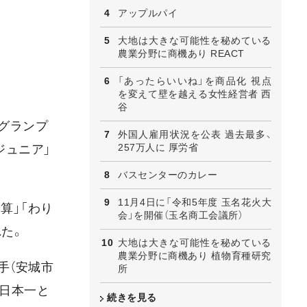
アップルパイ
大地は大きな可能性を秘めている
農業分野に商機あり REACT
「あったらいいね」を商品化 視点
を変えて壁を越える女性経営者 西
谷
グランプ
外国人雇用状況を公表 過去最多、
257万人に 厚労省
ジュニア」
バスセンターのカレー
11月4日に「令和5年度 玉名花火大
算」「わり
会」を開催（玉名商工会議所）
れた。
大地は大きな可能性を秘めている
農業分野に商機あり 植物育種研究
手（安城市
所
が日本一と
続きを見る