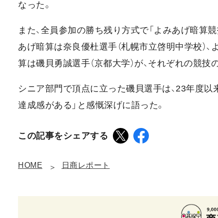
なった。
また、全員参加の勝ち残り方式で「よみあげ暗算競
あげ暗算は奈良優杜選手（札幌市立啓明中学校）、
算は磯貝勇誠選手（京都大学）が、それぞれの競技
シニア部門で頂点に立った磯貝選手は、23年度以
達成感がある」と感慨深げに語った。
この記事をシェアする
HOME
日商レポート