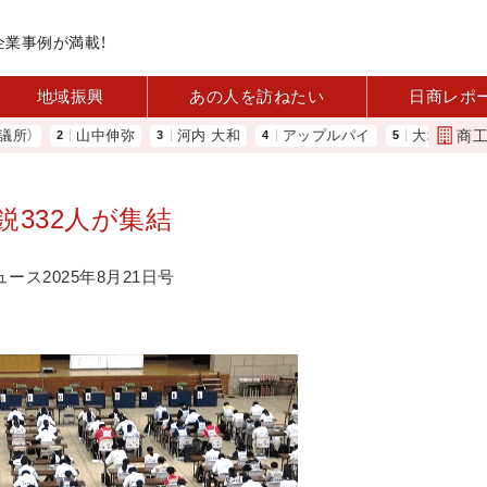
企業事例が満載！
地域振興
あの人を訪ねたい
日商レポ
商
山中伸弥
河内 大和
アップルパイ
大地は大きな可能
鋭332人が集結
ース2025年8月21日号