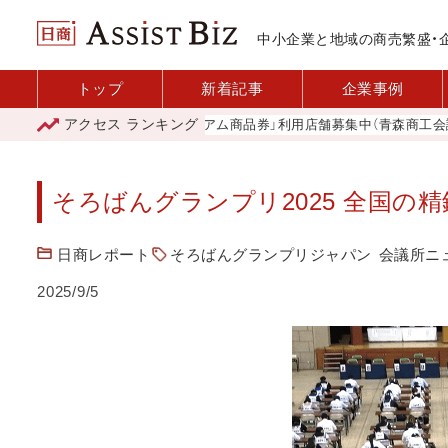
中小企業と地域の商売繁盛・
トップ
新着記事
企業事例
アクセス
ランキング
「青森市プレミアム商品券」利用店舗募集中（青森商工会議所）
そろばんグランプリ2025 全国の精
日商レポート
そろばんグランプリジャパン
会議所ニュ
2025/9/5