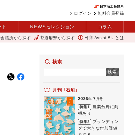
ログイン
無料会員登録
ート
NEWS
セレクション
コラム
工会議所から探す
都道府県から探す
日商 Assist Biz とは
性を秘めている 農業分野に商機あり REACT
「あったらいいね」を
検索
検索
月刊 「石垣」
2026
7
年
月号
農業分野に商
特集1
機あり
ブランディン
特集2
グで大きな付加価値
を得る