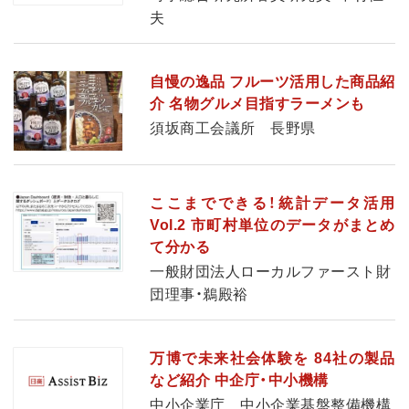
夫
自慢の逸品 フルーツ活用した商品紹
介 名物グルメ目指すラーメンも
須坂商工会議所 長野県
ここまでできる！統計データ活用
Vol.2 市町村単位のデータがまとめ
て分かる
一般財団法人ローカルファースト財
団理事・鵜殿裕
万博で未来社会体験を 84社の製品
など紹介 中企庁・中小機構
中小企業庁 中小企業基盤整備機構