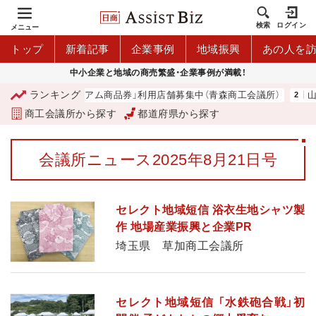
検索
ログイン
メニュー
トップ
新着記事
企業事例
地域振興
あの人を
中小企業と地域の商売繁盛・企業事例が満載！
ランキング
「青森市プレミアム商品券」利用店舗募集中（青森商工会議所）
山
商工会議所から探す
都道府県から探す
会議所ニュース2025年8月21日号
セレクト地域短信 浴衣生地シャツ製
作 地場産業振興と企業PR
埼玉県 草加商工会議所
セレクト地域短信 「水鉄砲合戦」初