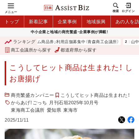
検索
ログイン
メニュー
トップ
新着記事
企業事例
地域振興
あの人を
中小企業と地域の商売繁盛・企業事例が満載！
ランキング
青森市プレミアム商品券」利用店舗募集中（青森商工会議所）
山中伸弥
商工会議所から探す
都道府県から探す
こうしてヒット商品は生まれた！ し
お唐揚げ
商売繁盛カンパニー
こうしてヒット商品は生まれた！
からあげ！ごっち
月刊石垣2025年10月号
東海商工会議所
愛知県
東海市
2025/11/11