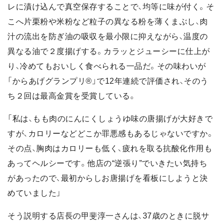
レに漬け込んで真空保存することで、均等に味が付く。そ
こへ片栗粉や米粉など粒子の異なる粉を薄くまぶし、肉
汁の流出を防ぎ油の吸収を最小限に抑えながら、温度の
異なる油で２度揚げする。カラッとジューシーに仕上が
り、冷めてもおいしく食べられる一品だ。その味わいが
「からあげグランプリ®」で12年連続で評価され、そのう
ち２回は最高金賞を受賞している。
「私は、もも肉のにんにくしょうゆ味の唐揚げが大好きで
すが、カロリーなどどこか罪悪感もあるじゃないですか。
その点、胸肉はカロリーも低く、疲れを取る抗酸化作用も
あってヘルシーです。他店の“逆張り”でいきたい気持ち
があったので、最初からしお唐揚げを看板にしようと決
めていました」
そう説明する店長の甲斐淳一さんは、37歳のときに脱サ