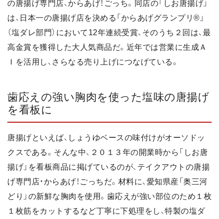
の唐揚げ専門店、からあげ！ごっち。同店の「しお唐揚げ」
は、日本一の唐揚げ店を決める「からあげグランプリ®」
（塩ダレ部門）において12年連続受賞、そのうち２回は、最
高金賞を獲得した大人気商品だ。近年では営業に生成Ａ
Ｉを活用し、さらなる売り上げにつなげている。
歯応えの強い胸肉を使った塩味の唐揚げ
を看板に
唐揚げといえば、しょうゆベースの味付けがオーソドッ
クスである。そんな中、２０１３年の開業時から「しお唐
揚げ」を看板商品に掲げているのが、テイクアウトの唐揚
げ専門店・からあげ！ごっちだ。材料に、愛知県産「奥三河
どり」の新鮮な胸肉を使用。歯応えが強い部位のため１枚
１枚筋をカットするなど丁寧に下処理をし、特製の塩ダ