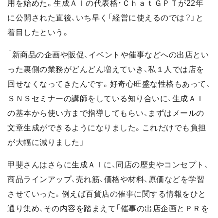
用を始めた。生成ＡＩの代表格・ＣｈａｔＧＰＴが22年
に公開された直後、いち早く「経営に使えるのでは？」と
着目したという。
「新商品の企画や販促、イベントや催事などへの出店とい
った裏側の業務がどんどん増えていき、私１人では店を
回せなくなってきたんです。好奇心旺盛な性格もあって、
ＳＮＳセミナーの講師をしている知り合いに、生成ＡＩ
の基本から使い方まで指導してもらい、まずはメールの
文章生成ができるようになりました。これだけでも負担
が大幅に減りました」
甲斐さんはさらに生成ＡＩに、同店の歴史やコンセプト、
商品ラインアップ、売れ筋、価格や材料、原価などを学習
させていった。例えば百貨店の催事に関する情報をひと
通り集め、その内容を踏まえて「催事の出店企画とＰＲを