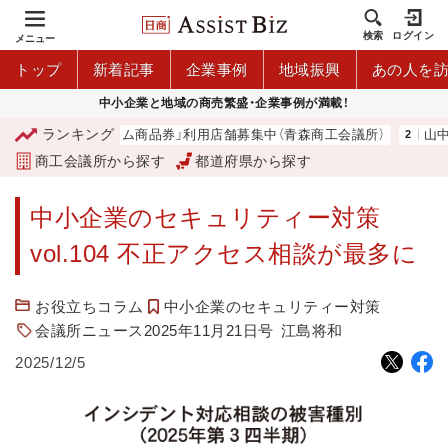
検索
ログイン
メニュー
トップ
新着記事
企業事例
地域振興
あの人を
中小企業と地域の商売繁盛・企業事例が満載！
ランキング
「青森市プレミアム商品券」利用店舗募集中（青森商工会議所）
山中伸
商工会議所から探す
都道府県から探す
中小企業のセキュリティー対策
vol.104 不正アクセス相談が最多に
お役立ちコラム
中小企業のセキュリティー対策
会議所ニュース2025年11月21日号
江島将和
2025/12/5