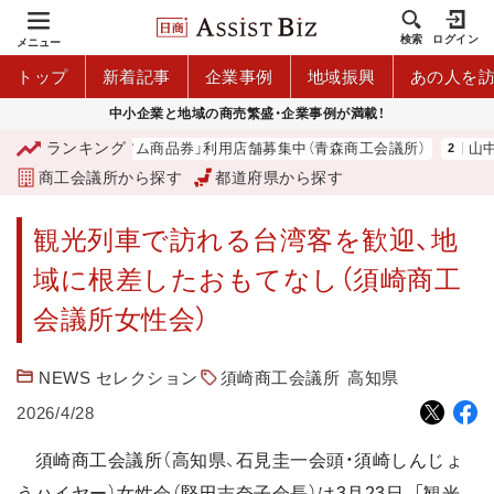
検索
ログイン
メニュー
トップ
新着記事
企業事例
地域振興
あの人を
中小企業と地域の商売繁盛・企業事例が満載！
ランキング
「青森市プレミアム商品券」利用店舗募集中（青森商工会議所）
山中
商工会議所から探す
都道府県から探す
観光列車で訪れる台湾客を歓迎、地
域に根差したおもてなし（須崎商工
会議所女性会）
NEWS セレクション
須崎商工会議所
高知県
2026/4/28
須崎商工会議所（高知県、石見圭一会頭・須崎しんじょ
うハイヤー）女性会（堅田志奈子会長）は3月23日、「観光