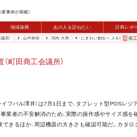
企業事例が満載！
地域振興
あの人を訪ねたい
日商レポ
商
）
山中伸弥
河内 大和
にぎわい創出へ 人を呼び込む 元
設置（町田商工会議所）
フバル澤井）は7月1日まで、タブレット型POSレジアプ
る事業者の不安解消のため、実際の操作感やサイズ感を
験できるほか、周辺機器の大きさも確認可能だ。カタロ