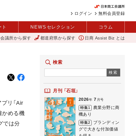
ログイン
無料会員登録
ート
NEWS
セレクション
コラム
工会議所から探す
都道府県から探す
日商 Assist Biz とは
気な商店街 下町人情キラキラ橘商店街
外国人雇用状況を公表 過去最多、
検索
検索
月刊 「石垣」
2026
7
年
月号
リ「Air
農業分野に商
特集1
確かめる機
機あり
ブランディン
特集2
グでは分
グで大きな付加価値
を得る