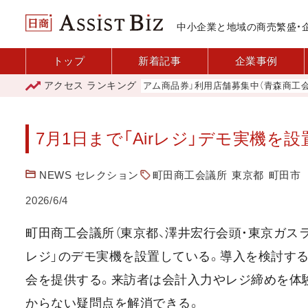
中小企業と地域の商売繁盛・
トップ
新着記事
企業事例
アクセス
ランキング
「青森市プレミアム商品券」利用店舗募集中（青森商工会議所
7月1日まで「Airレジ」デモ実機を
NEWS セレクション
町田商工会議所
東京都
町田市
2026/6/4
町田商工会議所（東京都、澤井宏行会頭・東京ガスライ
レジ」のデモ実機を設置している。導入を検討す
会を提供する。来訪者は会計入力やレジ締めを体
からない疑問点を解消できる。