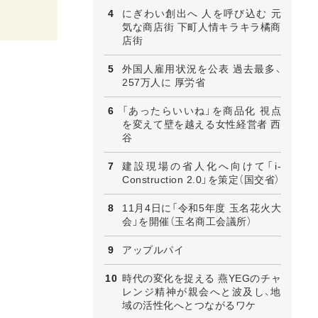
にぎわい創出へ 人を呼び込む 元
気な商店街 下町人情キラキラ橘商
店街
外国人雇用状況を公表 過去最多、
257万人に 厚労省
「あったらいいね」を商品化 視点
を変えて壁を越える女性経営者 西
谷
建設現場の省人化へ向けて「i-
Construction 2.0」を策定（国交省）
11月4日に「令和5年度 玉名花火大
会」を開催（玉名商工会議所）
アップルパイ
時代の変化を捉える 燕YEGのチャ
レンジ精神が親会へと波及し、地
域の活性化へとつながるワケ