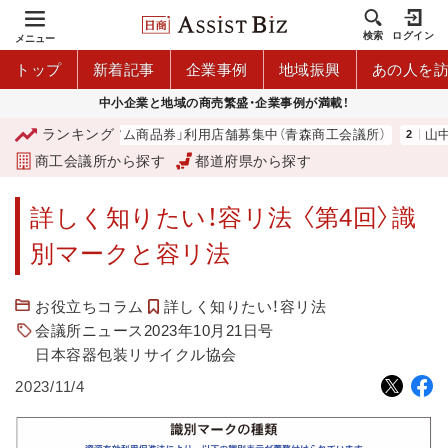
検索
ログイン
メニュー
トップ
新着記事
企業事例
地域振興
あの人を
中小企業と地域の商売繁盛・企業事例が満載！
ランキング
「青森市プレミアム商品券」利用店舗募集中（青森商工会議所）
山中伸
商工会議所から探す
都道府県から探す
詳しく知りたい！容リ法 〈第4回〉識
別マークと容リ法
お役立ちコラム
詳しく知りたい！容リ法
会議所ニュース2023年10月21日号
日本容器包装リサイクル協会
2023/11/4