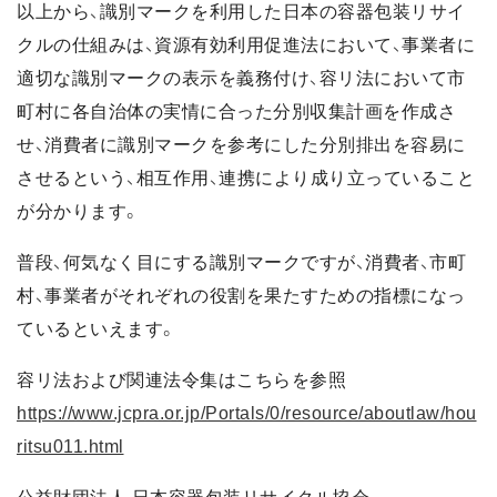
以上から、識別マークを利用した日本の容器包装リサイ
クルの仕組みは、資源有効利用促進法において、事業者に
適切な識別マークの表示を義務付け、容リ法において市
町村に各自治体の実情に合った分別収集計画を作成さ
せ、消費者に識別マークを参考にした分別排出を容易に
させるという、相互作用、連携により成り立っていること
が分かります。
普段、何気なく目にする識別マークですが、消費者、市町
村、事業者がそれぞれの役割を果たすための指標になっ
ているといえます。
容リ法および関連法令集はこちらを参照
https://www.jcpra.or.jp/Portals/0/resource/aboutlaw/hou
ritsu011.html