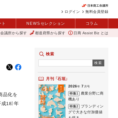
ログイン
無料会員登録
ート
NEWS
セレクション
コラム
工会議所から探す
都道府県から探す
日商 Assist Biz とは
河内 大和
外国人雇用状況を公表 過去最多、257万人に 厚労省
検索
検索
月刊 「石垣」
2026
7
年
月号
農業分野に商
特集1
商品化を
機あり
成18）年
ブランディン
特集2
グで大きな付加価値
を得る