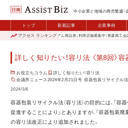
中小企業と地域の商売繁盛・
トップ
新着記事
企業事例
アクセス
ランキング
「青森市プレミアム商品券」利用店舗募集中（青森商工会議所）
詳しく知りたい！容リ法 〈第8回〉
お役立ちコラム
詳しく知りたい！容リ法
会議所ニュース2024年2月21日号
容器包装リサイクル
2024/3/6
容器包装リサイクル法（容リ法）の目的には、「容
促進することにより」とありますが、「容器包装廃
の容リ法改正により追加されました。