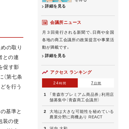
詳細を見る
会議所ニュース
月３回発行される新聞で、日商や全国
各地の商工会議所の政策提言や事業活
ための取り
動が満載です。
詳細を見る
者との連
を促す影
アクセス ランキング
に（第七条
24
7
時間
日間
などを行う
「青森市プレミアム商品券」利用店
舗募集中（青森商工会議所）
断の基準と
大地は大きな可能性を秘めている
農業分野に商機あり REACT
包装の使
河内 大和