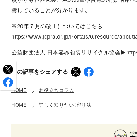
点からも容器包装ごみの減量や資源の有効活用へ
響していることが分かります。
※20年７月の改正についてはこちら
https://www.jcpra.or.jp/Portals/0/resource/abou
公益財団法人 日本容器包装リサイクル協会▶
http
この記事をシェアする
HOME
お役立ちコラム
HOME
詳しく知りたい！容リ法