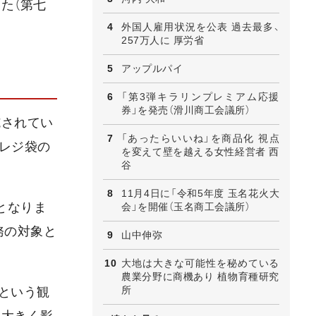
た（第七
外国人雇用状況を公表 過去最多、
257万人に 厚労省
アップルパイ
「第3弾キラリンプレミアム応援
券」を発売（滑川商工会議所）
施されてい
「あったらいいね」を商品化 視点
てレジ袋の
を変えて壁を越える女性経営者 西
谷
11月4日に「令和5年度 玉名花火大
となりま
会」を開催（玉名商工会議所）
務の対象と
山中伸弥
大地は大きな可能性を秘めている
農業分野に商機あり 植物育種研究
所
という観