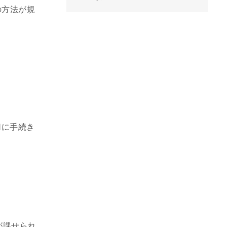
の方法が規
切に手続き
が課せられ