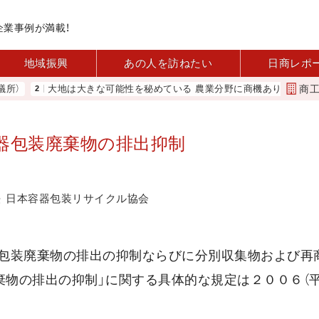
企業事例が満載！
地域振興
あの人を訪ねたい
日商レポ
商
大地は大きな可能性を秘めている 農業分野に商機あり REACT
容器包装廃棄物の排出抑制
法
日本容器包装リサイクル協会
器包装廃棄物の排出の抑制ならびに分別収集物および再
棄物の排出の抑制」に関する具体的な規定は２００６（平