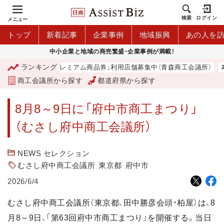
検索
ログイン
メニュー
トップ
新着記事
企業事例
地域振興
あの人を
中小企業と地域の商売繁盛・企業事例が満載！
ランキング
「青森市プレミアム商品券」利用店舗募集中（青森商工会議所）
商工会議所から探す
都道府県から探す
8月8～9日に「府中市商工まつり」
（むさし府中商工会議所）
NEWS セレクション
むさし府中商工会議所
東京都
府中市
2026/6/4
むさし府中商工会議所（東京都、田中勝彦会頭・柏屋）は、8
月8～9日、「第63回府中市商工まつり」を開催する。当日