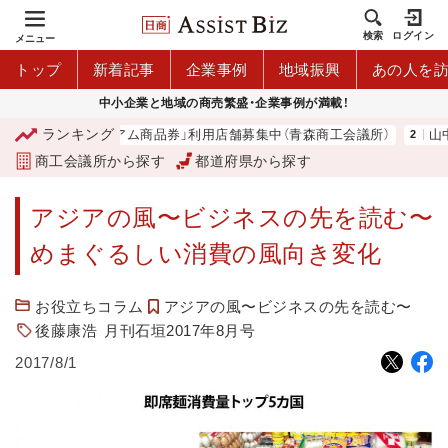
検索
ログイン
メニュー
トップ
新着記事
企業事例
地域振興
あの人を
中小企業と地域の商売繁盛・企業事例が満載！
ランキング
「青森市プレミアム商品券」利用店舗募集中（青森商工会議所）
山中伸
商工会議所から探す
都道府県から探す
アジアの風〜ビジネスの先を読む〜
めまぐるしい消費の風向き変化
お役立ちコラム
アジアの風〜ビジネスの先を読む〜
後藤康浩
月刊石垣2017年8月号
2017/8/1