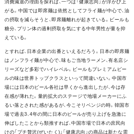
消費減退の理由を探れば、一つは「健康志向」が浮かび上
がる。中国では即席麺は依然としてフライ麺が中心で、油
の摂取を減らそうと、即席麺離れが起きている。ビールも
糖分、プリン体の過剰摂取を気にする中年男性が量を抑
えている。
とすれば、日本企業の出番といえるだろう。日本の即席麺
はノンフライ麺が中心で、味もご当地ラーメン、有名店シ
リーズなど多彩でハイレベル。ビールもプレミアムビー
ルの味は世界トップクラスといって間違いない。中国市
場には日本のビール各社は早くから進出したが、今は存
在感が薄れた。量的拡大のステージで地場メーカーにふ
るい落とされた感があるが、今こそリベンジの時。韓国市
場で過去3、4年の間に日本のビールが売り上げを急激に
伸ばしたことから類推すれば、中国市場で日本の庶民向
けの「プチ贅沢(ぜいたく)」「健康志向」の商品は新たな需