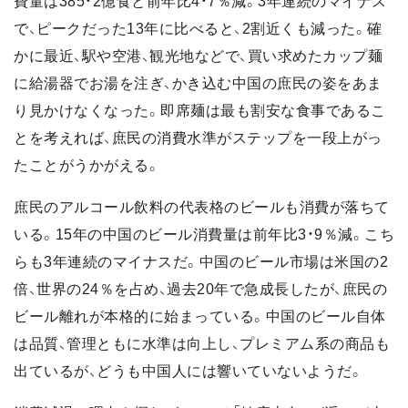
費量は385・2億食と前年比4・7％減。3年連続のマイナス
で、ピークだった13年に比べると、2割近くも減った。確
かに最近、駅や空港、観光地などで、買い求めたカップ麺
に給湯器でお湯を注ぎ、かき込む中国の庶民の姿をあま
り見かけなくなった。即席麺は最も割安な食事であるこ
とを考えれば、庶民の消費水準がステップを一段上がっ
たことがうかがえる。
庶民のアルコール飲料の代表格のビールも消費が落ちて
いる。15年の中国のビール消費量は前年比3・9％減。こち
らも3年連続のマイナスだ。中国のビール市場は米国の2
倍、世界の24％を占め、過去20年で急成長したが、庶民の
ビール離れが本格的に始まっている。中国のビール自体
は品質、管理ともに水準は向上し、プレミアム系の商品も
出ているが、どうも中国人には響いていないようだ。