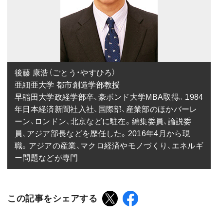
後藤 康浩（ごとう・やすひろ）

亜細亜大学 都市創造学部教授

早稲田大学政経学部卒、豪ボンド大学MBA取得。1984
年日本経済新聞社入社、国際部、産業部のほかバーレ
ーン、ロンドン、北京などに駐在。編集委員、論説委
員、アジア部長などを歴任した。2016年4月から現
職。アジアの産業、マクロ経済やモノづくり、エネルギ
ー問題などが専門
この記事をシェアする