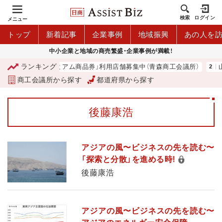
検索
ログイン
メニュー
トップ
新着記事
企業事例
地域振興
あの人を
中小企業と地域の商売繁盛・企業事例が満載！
ランキング
「青森市プレミアム商品券」利用店舗募集中（青森商工会議所）
山
商工会議所から探す
都道府県から探す
後藤康浩
アジアの風〜ビジネスの先を読む〜
「探索と分散」を進める時!
後藤康浩
アジアの風〜ビジネスの先を読む〜