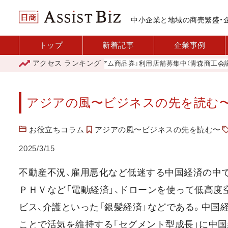
中小企業と地域の商売繁盛・
トップ
新着記事
企業事例
アクセス
ランキング
「青森市プレミアム商品券」利用店舗募集中（青森商工会議所）
アジアの風〜ビジネスの先を読む〜
お役立ちコラム
アジアの風〜ビジネスの先を読む〜
2025/3/15
不動産不況、雇用悪化など低迷する中国経済の中で
ＰＨＶなど「電動経済」、ドローンを使って低高度
ビス、介護といった「銀髪経済」などである。中国
ことで活気を維持する「セグメント型成長」に中