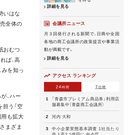
詳細を見る
勢いはな
会議所ニュース
販売全体の
月３回発行される新聞で、日商や全国
各地の商工会議所の政策提言や事業活
紙おむつ
動が満載です。
詳細を見る
れば、高
しみを知っ
アクセス ランキング
24
7
時間
日間
が、ハー
「青森市プレミアム商品券」利用店
舗募集中（青森商工会議所）
を担う「空
利用も拡大
河内 大和
、さまざま
中小企業実態基本調査 1社当たり
売上高2.1億円に 中企庁