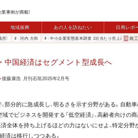
企業事例が満載！
地域振興
あの人を訪ねたい
日商レポ
商
河内 大和
中小企業実態基本調査 1社当たり売上高2.1億円に 中
 中国経済はセグメント型成長へ
後藤康浩
月刊石垣2025年2月号
、部分的に急成長し、明るさを示す分野がある。自動車
空域でビジネスを開発する「低空経済」、高齢者向けの
経済全体を持ち上げるほどの力はないにせよ、特定分野
国経済は移行しつつある。