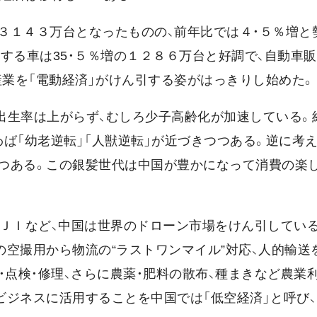
３１４３万台となったものの、前年比では４・５％増と
する車は35・５％増の１２８６万台と好調で、自動車
産業を「電動経済」がけん引する姿がはっきりし始めた。
、出生率は上がらず、むしろ少子高齢化が加速している。
ば「幼老逆転」「人獣逆転」が近づきつつある。逆に考え
つある。この銀髪世代は中国が豊かになって消費の楽
ＪＩなど、中国は世界のドローン市場をけん引している
空撮用から物流の“ラストワンマイル”対応、人的輸送
・点検・修理、さらに農薬・肥料の散布、種まきなど農業
ビジネスに活用することを中国では「低空経済」と呼び