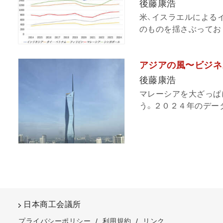
後藤康浩
米、イスラエルによる
のものを揺さぶっており
アジアの風〜ビジネ
後藤康浩
マレーシアを大ざっぱ
う。２０２４年のデータ
日本商工会議所
プライバシーポリシー
/
利用規約
/
リンク