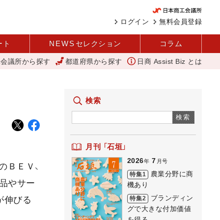
ログイン
無料会員登録
ート
NEWS
セレクション
コラム
工会議所から探す
都道府県から探す
日商 Assist Biz とは
企庁
変革と価値共創による日本経済の再出発 小林会頭 所信全文
検索
検索
月刊 「石垣」
2026
7
年
月号
のＢＥＶ、
農業分野に商
特集1
商品やサー
機あり
ブランディン
特集2
が伸びる
グで大きな付加価値
を得る