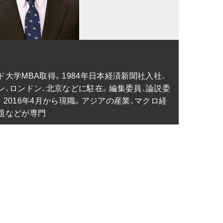
大学MBA取得。1984年日本経済新聞社入社、
ン、ロンドン、北京などに駐在。編集委員、論説委
2016年4月から現職。アジアの産業、マクロ経
題などが専門