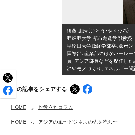
後藤 康浩（ごとう・やすひろ）

亜細亜大学 都市創造学部教授

早稲田大学政経学部卒、豪ボンド
国際部、産業部のほかバーレー
員、アジア部長などを歴任した。
済やモノづくり、エネルギー問
この記事をシェアする
HOME
お役立ちコラム
HOME
アジアの風〜ビジネスの先を読む〜