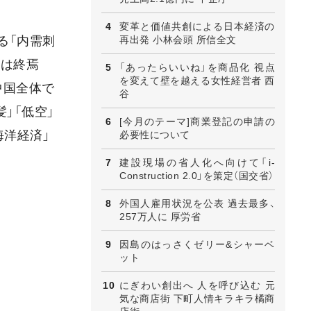
変革と価値共創による日本経済の
再出発 小林会頭 所信全文
る「内需刺
期は終焉
「あったらいいね」を商品化 視点
を変えて壁を越える女性経営者 西
中国全体で
谷
」「低空」
[今月のテーマ]商業登記の申請の
海洋経済」
必要性について
建設現場の省人化へ向けて「i-
Construction 2.0」を策定（国交省）
外国人雇用状況を公表 過去最多、
257万人に 厚労省
因島のはっさくゼリー&シャーベ
ット
にぎわい創出へ 人を呼び込む 元
気な商店街 下町人情キラキラ橘商