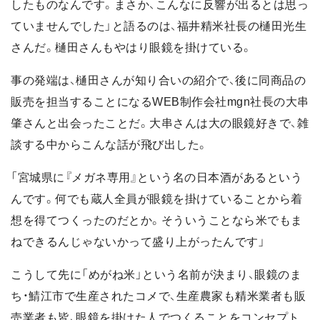
したものなんです。まさか、こんなに反響が出るとは思っ
ていませんでした」と語るのは、福井精米社長の樋田光生
さんだ。樋田さんもやはり眼鏡を掛けている。
事の発端は、樋田さんが知り合いの紹介で、後に同商品の
販売を担当することになるWEB制作会社mgn社長の大串
肇さんと出会ったことだ。大串さんは大の眼鏡好きで、雑
談する中からこんな話が飛び出した。
「宮城県に『メガネ専用』という名の日本酒があるという
んです。何でも蔵人全員が眼鏡を掛けていることから着
想を得てつくったのだとか。そういうことなら米でもま
ねできるんじゃないかって盛り上がったんです」
こうして先に「めがね米」という名前が決まり、眼鏡のま
ち・鯖江市で生産されたコメで、生産農家も精米業者も販
売業者も皆、眼鏡を掛けた人でつくることをコンセプト