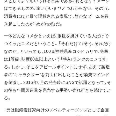
ズとしてよく用いられる言葉である。何となくイメージ
はできるものの、違いがいまひとつわからない。その点、
消費者にひと目で理解される表現で、静かなブームを巻
き起こしたのが「めがね米」だ。
一体どんなコメかといえば、眼鏡を掛けている人だけで
つくったコメだということ。「それだけ？」そう、それだけ
なのだ。といっても、100％福井県産コシヒカリで、等級
は1等級、味度80点以上という「特A」ランクのコメであ
る。しかし、そこをアピールポイントにせず、あえて製造
者の“キャラクター”を前面に出したことが消費マインド
を刺激し、2016年6月の発売時にSNSで話題となって、そ
の後も年間製造量を完売する手堅い売れ行きを続けてい
る。
「元は眼鏡愛好家向けのノベルティーグッズとして企画