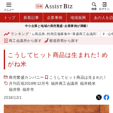
検索
ログイン
メニュー
トップ
新着記事
企業事例
地域振興
あの人を
中小企業と地域の商売繁盛・企業事例が満載！
ランキング
「青森市プレミアム商品券」利用店舗募集中（青森商工会議所）
山中伸
商工会議所から探す
都道府県から探す
こうしてヒット商品は生まれた！ め
がね米
商売繁盛カンパニー
こうしてヒット商品は生まれた！
月刊石垣2018年12月号
福井商工会議所
福井精米
福井県
福井市
2018/12/1