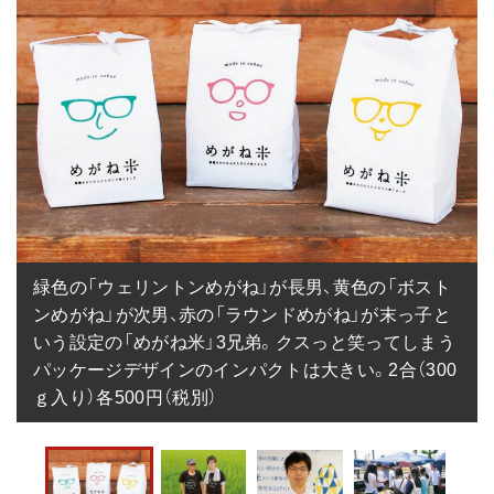
緑色の「ウェリントンめがね」が長男、黄色の「ボスト
ンめがね」が次男、赤の「ラウンドめがね」が末っ子と
いう設定の「めがね米」3兄弟。クスっと笑ってしまう
パッケージデザインのインパクトは大きい。2合（300
ｇ入り）各500円（税別）