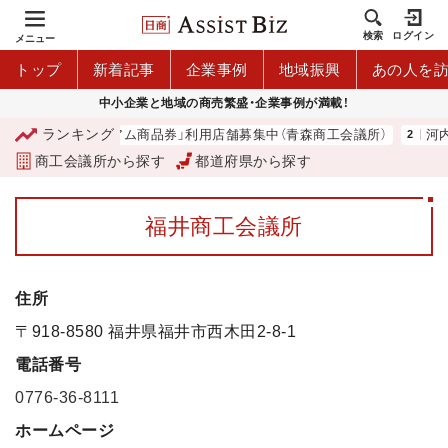
検索
ログイン
メニュー
トップ
新着記事
企業事例
地域振興
あの人を
中小企業と地域の商売繁盛・企業事例が満載！
ランキング
「青森市プレミアム商品券」利用店舗募集中（青森商工会議所）
河内 
商工会議所から探す
都道府県から探す
福井商工会議所
住所
〒918-8580 福井県福井市西木田2-8-1
電話番号
0776-36-8111
ホームページ