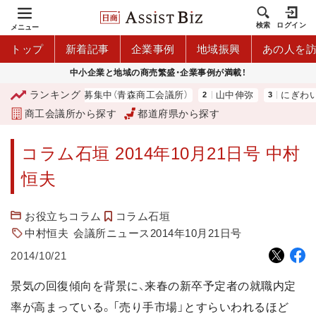
検索
ログイン
メニュー
トップ
新着記事
企業事例
地域振興
あの人を
中小企業と地域の商売繁盛・企業事例が満載！
ランキング
ム商品券」利用店舗募集中（青森商工会議所）
山中伸弥
にぎわい
商工会議所から探す
都道府県から探す
コラム石垣 2014年10月21日号 中村
恒夫
お役立ちコラム
コラム石垣
中村恒夫
会議所ニュース2014年10月21日号
2014/10/21
景気の回復傾向を背景に、来春の新卒予定者の就職内定
率が高まっている。「売り手市場」とすらいわれるほど