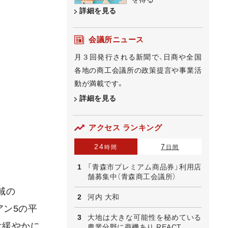
詳細を見る
会議所ニュース
月３回発行される新聞で、日商や全国
各地の商工会議所の政策提言や事業活
動が満載です。
詳細を見る
アクセス ランキング
24
7
時間
日間
「青森市プレミアム商品券」利用店
舗募集中（青森商工会議所）
域の
河内 大和
アン5の平
大地は大きな可能性を秘めている
は緩やかに
農業分野に商機あり REACT