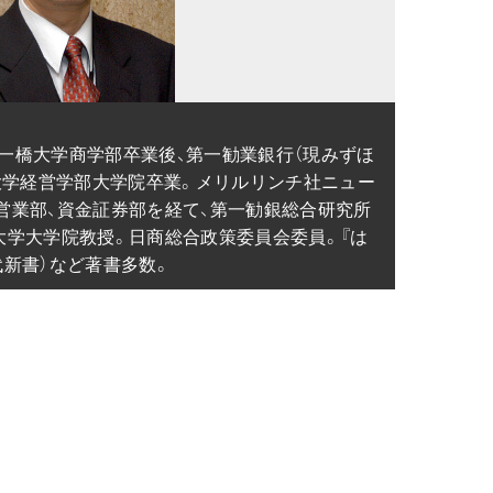
年、一橋大学商学部卒業後、第一勧業銀行（現みずほ
ン大学経営学部大学院卒業。メリルリンチ社ニュー
営業部、資金証券部を経て、第一勧銀総合研究所
大学大学院教授。日商総合政策委員会委員。『は
代新書）など著書多数。