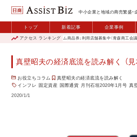
中小企業と地域の商売繁盛・
トップ
新着記事
企業事例
アクセス
ランキング
「青森市プレミアム商品券」利用店舗募集中（青森商工会議所）
真壁昭夫の経済底流を読み解く （
お役立ちコラム
真壁昭夫の経済底流を読み解く
インフレ
固定資産
国際通貨
月刊石垣2020年1月号
真
2020/1/1