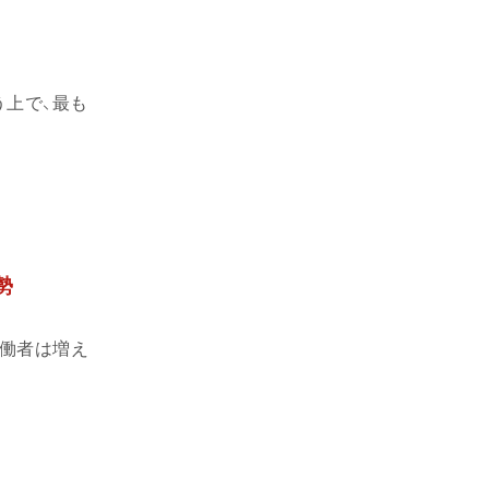
う上で、最も
勢
働者は増え