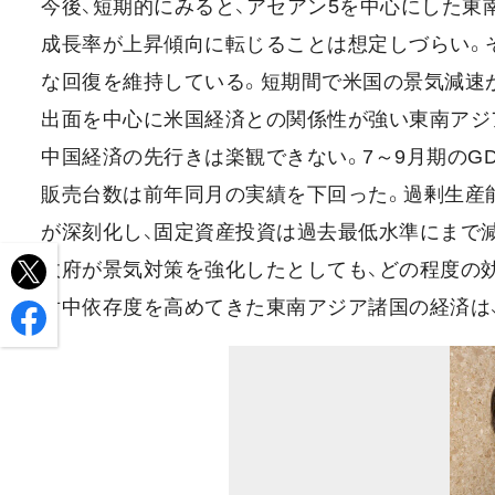
今後、短期的にみると、アセアン5を中心にした東
成長率が上昇傾向に転じることは想定しづらい。
な回復を維持している。短期間で米国の景気減速
出面を中心に米国経済との関係性が強い東南アジ
中国経済の先行きは楽観できない。7～9月期のGD
販売台数は前年同月の実績を下回った。過剰生産能
が深刻化し、固定資産投資は過去最低水準にまで
政府が景気対策を強化したとしても、どの程度の
対中依存度を高めてきた東南アジア諸国の経済は