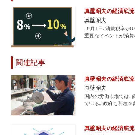
真壁昭夫の経済底流
真壁昭夫
10月1日、消費税率が
重要なイベントが消費税
関連記事
真壁昭夫の経済底流
真壁昭夫
国内の労働市場では、
ている。政府も各種在留
真壁昭夫の経済底流