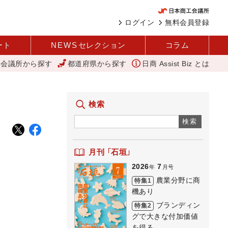
ログイン
無料会員登録
ート
NEWS
セレクション
コラム
工会議所から探す
都道府県から探す
日商 Assist Biz とは
ACT
アップルパイ
外国人雇用状況を公表 過去最多、257万人に
検索
検索
月刊 「石垣」
2026
7
年
月号
農業分野に商
特集1
機あり
ブランディン
特集2
グで大きな付加価値
を得る