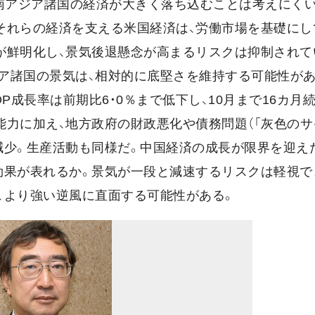
南アジア諸国の経済が大きく落ち込むことは考えにくい
それらの経済を支える米国経済は、労働市場を基礎にし
が鮮明化し、景気後退懸念が高まるリスクは抑制されて
ア諸国の景気は、相対的に底堅さを維持する可能性があ
P成長率は前期比6・0％まで低下し、10月まで16カ月
力に加え、地方政府の財政悪化や債務問題（「灰色のサ
減少。生産活動も同様だ。中国経済の成長が限界を迎え
効果が表れるか。景気が一段と減速するリスクは軽視で
、より強い逆風に直面する可能性がある。