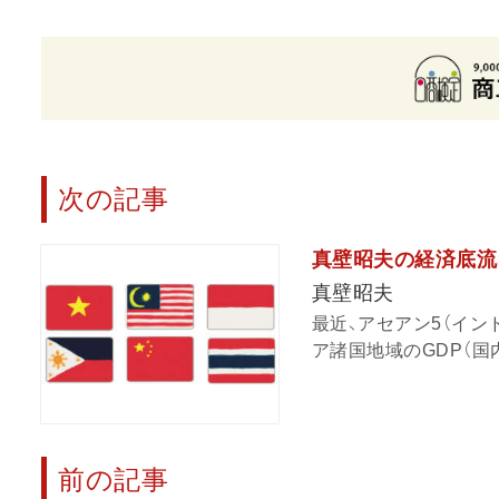
次の記事
真壁昭夫の経済底流
真壁昭夫
最近、アセアン5（イン
ア諸国地域のGDP（国
前の記事