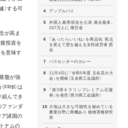
速）する可
アップルパイ
外国人雇用状況を公表 過去最多、
257万人に 厚労省
念が高ま
「あったらいいね」を商品化 視点
直接投資を
を変えて壁を越える女性経営者 西
谷
とを意味す
バスセンターのカレー
11月4日に「令和5年度 玉名花火大
基盤が強
会」を開催（玉名商工会議所）
FRB）は
「第3弾キラリンプレミアム応援
券」を発売（滑川商工会議所）
り組んでき
のファンダ
大地は大きな可能性を秘めている
農業分野に商機あり 植物育種研究
ジア諸国の
所
トナムの