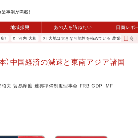
企業事例が満載！
地域振興
あの人を訪ねたい
日商レポ
商
河内 大和
大地は大きな可能性を秘めている 農業分野に商機あり RE
見本）中国経済の減速と東南アジア諸国
壁昭夫
貿易摩擦
連邦準備制度理事会
FRB
GDP
IMF