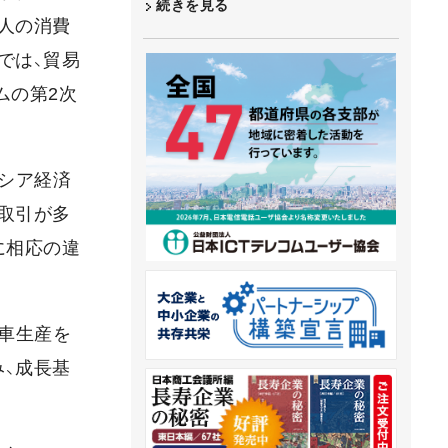
続きを見る
人の消費
では、貿易
ムの第2次
シア経済
取引が多
に相応の違
車生産を
、成長基