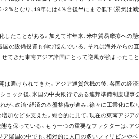
は5・2％となり、19年には4％台後半にまで低下（景気は減
明化したことがある。加えて昨年来、米中貿易摩擦への懸
、各国の設備投資も伸び悩んでいる。それは海外からの
させてきた東南アジア諸国にとって逆風が強まったこ
展開は避けられてきた。アジア通貨危機の後、各国の経済
ショック後、米国の中央銀行である連邦準備制度理事会（
れが、政治・経済の基盤整備が進み、徐々に工業化に取
の増加などを支えた。総合的に見て、現在の東南アジア
状態を保っている。もう一つの重要なファクターは、ア
ジア諸国の中でも、相対的に人口の多いフィリピンやベ