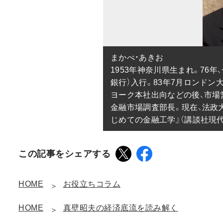
まかべ・あきお

1953年神奈川県生まれ。76
銀行）入行。83年7月ロンド
ヨーク本社出向などの後、市場
金融市場調査部長。現在、法政
じめての金融工学』（講談社現
この記事をシェアする
HOME
お役立ちコラム
HOME
真壁昭夫の経済底流を読み解く