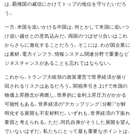
は、覇権国の威信にかけてトップの地位を守りたいだろ
う。
一方、米国を追いかける中国は、何とかして米国に追いつ
け追い越せとの意気込みだ。両国のつばぜり合いはこれ
からさらに激化することだろう。そこには、わが国企業に
は素材、電力インフラ、情報システム関連分野で重要なビ
ジネスチャンスがあることも忘れてはならない。
これから、トランプ大統領の政策運営で世界経済が振り
回されるリスクはあるだろう。関税率引き上げで米国の
物価上昇懸念が再燃し、世界的に金利上昇圧力がかかる
可能性もある。世界経済の“デカップリング（分断）”が鮮
明化する展開も不安材料だ。いずれも、世界経済の下振れ
要因と考えられる。ただ、同氏自身がそうした展開を望ん
でいないはずだ。私たちにとって最も重要なポイントは、