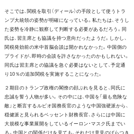
そこでは、関税を取引（ディール）の手段として使うトラ
ンプ大統領の姿勢が明確になっている。私たちは、そうし
た姿勢を冷静に観察して判断する必要があるだろう。同
氏は、習主席とも協議を持つ意向だったようだ。しかし、
関税発効前の米中首脳会談は開かれなかった。中国側の
プライドが、即時の会談を許さなかったのかもしれない。
同氏は習主席との協議を急ぐ必要はないとして、予定通
り10％の追加関税を実施することになった。
２期目のトランプ政権の閣僚の顔ぶれを見ると、同氏に
忠誠を誓う人物が多い。その中には、中国を「最も危険な
敵」と断言するルビオ国務長官のような中国強硬派から、
穏健派と見られるベッセント財務長官、さらには中国に
大規模な事業展開をしているイーロン・マスク氏までい
る。中国との関係だけを見ても、それだけ意見のばらつき