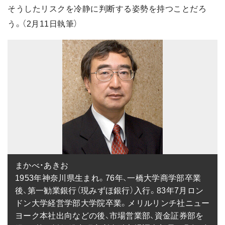
そうしたリスクを冷静に判断する姿勢を持つことだろ
う。（2月11日執筆）
まかべ・あきお

1953年神奈川県生まれ。76年、一橋大学商学部卒業
後、第一勧業銀行（現みずほ銀行）入行。83年7月ロン
ドン大学経営学部大学院卒業。メリルリンチ社ニュー
ヨーク本社出向などの後、市場営業部、資金証券部を