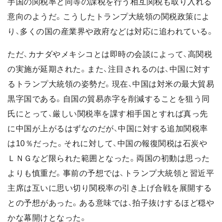
手国の関税率と同等の課税を行う相互関税も取り入れる
意向のようだ。こうしたトランプ大統領の関税政策によ
り、多くの国の産業界や政府などは対応に追われている。
ただ、カナダやメキシコとは即時の会談によって、高関税
の実施が延期された。また、注目されるのは、中国に対す
るトランプ大統領の姿勢だ。現在、中国は対米の最大貿易
黒字国である。自国の貿易赤字を削減することを狙う同
氏にとって、厳しい関税率を課す相手国とすれば真っ先
に中国が上がるはずなのだが、中国に対する追加関税率
は10％だった。それに対して、中国の報復関税は石炭や
ＬＮＧなど限られた範囲となった。両国の初動は思った
よりも慎重だ。事前の予想では、トランプ大統領と習近平
主席は互いに思い切り関税率の引き上げ合戦を展開する
との予想があった。ある意味では、拍子抜けするほど穏や
かな幕開けとなった。