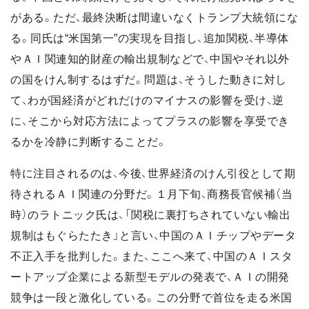
がある。ただ、最終決断は間違いなくトランプ大統領にな
る。同氏は“米国第一”の実現を目指し、追加関税、半導体
やＡＩ関連知的財産の輸出規制などで、中国やそれ以外
の国をけん制するはずだ。問題は、そうした動きに対し
て、わが国経済がどれだけのマイナスの影響を受け、逆
に、そこから対応方法によってプラスの影響を享受でき
るかを冷静に判断することだ。
特に注目されるのは、今後、世界経済のけん引役として期
待されるＡＩ関連の分野だ。１月下旬、商務長官候補（当
時）のラトニック氏は、「関税に裏打ちされていない輸出
規制はもぐらたたき」と言い、中国のＡＩチップやデータ
不正入手を批判した。また、ここへ来て、中国のＡＩスタ
ートアップ企業による新型モデルの発表で、ＡＩの開発
競争は一段と激化している。この分野で首位を走る米国