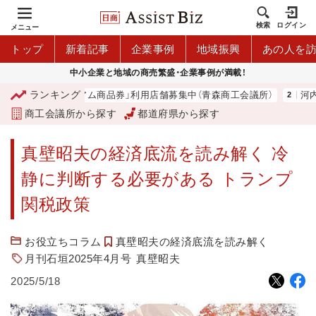
検索
ログイン
メニュー
トップ
新着記事
企業事例
地域振興
あの人を
中小企業と地域の商売繁盛・企業事例が満載！
ランキング
「青森市プレミアム商品券」利用店舗募集中（青森商工会議所）
河内 大
商工会議所から探す
都道府県から探す
真壁昭夫の経済底流を読み解く 冷
静に判断する必要がある トランプ
関税政策
お役立ちコラム
真壁昭夫の経済底流を読み解く
月刊石垣2025年4月号
真壁昭夫
2025/5/18