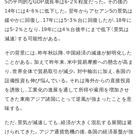
5の平均的なGDP成長率は6・2％程度だった。その後の
14年には4・6％に低下した。翌年からアセアン5の景気は
緩やかに回復し、17年には5・3％台に回復したが、18年に
は5・2％となり、19年には4％台後半にまで低下（景気は
減速）する可能性がある。
その背景には、昨年秋以降、中国経済の減速が鮮明化した
ことがある。加えて昨年来、米中貿易摩擦への懸念が高ま
り、世界全体で貿易取引が減少。対中輸出に加え、各国の
設備投資も伸び悩んでいる。それは海外からの直接投資
を誘致し、工業化の進展を通して所得や雇用を増加させ
てきた東南アジア諸国にとって逆風が強まったことを意
味する。
ただ、景気が減速しても、経済が大きく混乱する展開は避
けられてきた。アジア通貨危機の後、各国の経済基盤が強