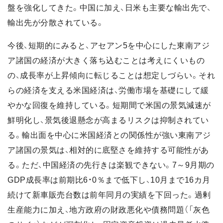
盤を強化してきた。中国に加え、日米も主要な輸出先で、
輸出先が分散されている。
今後、短期的にみると、アセアン5を中心にした東南アジ
ア諸国の経済が大きく落ち込むことは考えにくいもの
の、成長率が上昇傾向に転じることは想定しづらい。それ
らの経済を支える米国経済は、労働市場を基礎にして緩
やかな回復を維持している。短期間で米国の景気減速が
鮮明化し、景気後退懸念が高まるリスクは抑制されてい
る。輸出面を中心に米国経済との関係性が強い東南アジ
ア諸国の景気は、相対的に底堅さを維持する可能性があ
る。ただ、中国経済の先行きは楽観できない。7～9月期の
GDP成長率は前期比6・0％まで低下し、10月まで16カ月
続けて新車販売台数は前年同月の実績を下回った。過剰
生産能力に加え、地方政府の財政悪化や債務問題（「灰色