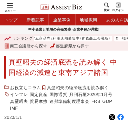
検索
ログイン
メニュー
トップ
新着記事
企業事例
地域振興
あの人を
中小企業と地域の商売繁盛・企業事例が満載！
ランキング
「青森市プレミアム商品券」利用店舗募集中（青森商工会議所）
那珂湊
商工会議所から探す
都道府県から探す
真壁昭夫の経済底流を読み解く 中
国経済の減速と東南アジア諸国
お役立ちコラム
真壁昭夫の経済底流を読み解く
インフレ
固定資産
国際通貨
月刊石垣2020年1月号
真壁昭夫
貿易摩擦
連邦準備制度理事会
FRB
GDP
IMF
2020/1/1