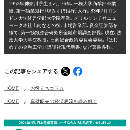
1953年神奈川県生まれ。76年、一橋大学商学部卒業
後、第一勧業銀行（現みずほ銀行）入行。83年7月ロン
ドン大学経営学部大学院卒業。メリルリンチ社ニュー
ヨーク本社出向などの後、市場営業部、資金証券部を
経て、第一勧銀総合研究所金融市場調査部長。現在、法
政大学大学院教授。日商総合政策委員会委員。『はじ
めての金融工学』（講談社現代新書）など著書多数。
この記事をシェアする
HOME
お役立ちコラム
HOME
真壁昭夫の経済底流を読み解く