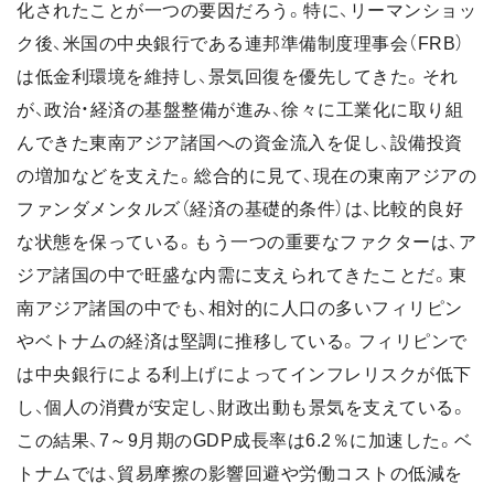
化されたことが一つの要因だろう。特に、リーマンショッ
ク後、米国の中央銀行である連邦準備制度理事会（FRB）
は低金利環境を維持し、景気回復を優先してきた。それ
が、政治・経済の基盤整備が進み、徐々に工業化に取り組
んできた東南アジア諸国への資金流入を促し、設備投資
の増加などを支えた。総合的に見て、現在の東南アジアの
ファンダメンタルズ（経済の基礎的条件）は、比較的良好
な状態を保っている。もう一つの重要なファクターは、ア
ジア諸国の中で旺盛な内需に支えられてきたことだ。東
南アジア諸国の中でも、相対的に人口の多いフィリピン
やベトナムの経済は堅調に推移している。フィリピンで
は中央銀行による利上げによってインフレリスクが低下
し、個人の消費が安定し、財政出動も景気を支えている。
この結果、7～9月期のGDP成長率は6.2％に加速した。ベ
トナムでは、貿易摩擦の影響回避や労働コストの低減を