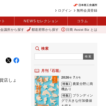
ログイン
無料会員登録
ート
NEWS
セレクション
コラム
工会議所から探す
都道府県から探す
日商 Assist Biz とは
大和
外国人雇用状況を公表 過去最多、257万人に 厚労省
アップ
検索
検索
月刊 「石垣」
2026
7
年
月号
百貨店しょ
農業分野に商
特集1
機あり
ブランディン
特集2
グで大きな付加価値
を得る