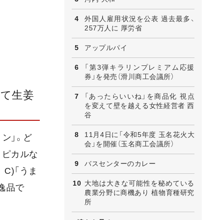
外国人雇用状況を公表 過去最多、
257万人に 厚労省
アップルパイ
「第3弾キラリンプレミアム応援
券」を発売（滑川商工会議所）
くて生姜
「あったらいいね」を商品化 視点
を変えて壁を越える女性経営者 西
谷
11月4日に「令和5年度 玉名花火大
リン」。ど
会」を開催（玉名商工会議所）
ロピカルな
バスセンターのカレー
C)「うま
大地は大きな可能性を秘めている
逸品で
農業分野に商機あり 植物育種研究
所