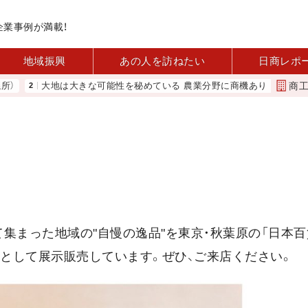
企業事例が満載！
地域振興
あの人を訪ねたい
日商レポ
商
地は大きな可能性を秘めている 農業分野に商機あり REACT
河内 
集まった地域の"自慢の逸品"を東京・秋葉原の「日本
」として展示販売しています。ぜひ、ご来店ください。