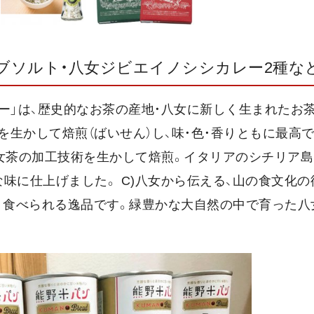
ブソルト・八女ジビエイノシシカレー2種な
フティー」は、歴史的なお茶の産地・八女に新しく生まれたお
かして焙煎（ばいせん）し、味・色・香りともに最高です
八女茶の加工技術を生かして焙煎。イタリアのシチリア
味に仕上げました。 C)八女から伝える、山の食文化の
く食べられる逸品です。緑豊かな大自然の中で育った八