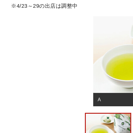
※4/23～29の出店は調整中
A