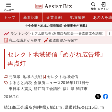
検索
ログイン
メニュー
トップ
新着記事
企業事例
地域振興
あの人を
中小企業と地域の商売繁盛・企業事例が満載！
ランキング
「青森市プレミアム商品券」利用店舗募集中（青森商工会議所）
商工会議所から探す
都道府県から探す
セレクト地域短信 「めがね広告塔」
再点灯
元気印! 地域の挑戦
セレクト地域短信
ふるさと納税
会議所ニュース2016年1月1日号
東日本大震災
鯖江商工会議所
福井県
鯖江市
2016/1/1
鯖江商工会議所(福井県)、鯖江市、県眼鏡協会は15日、市