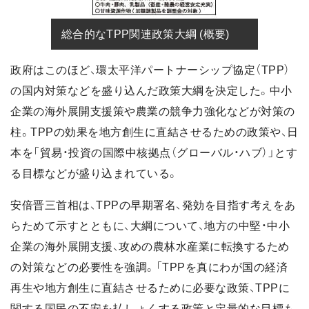
総合的なTPP関連政策大綱 (概要)
政府はこのほど、環太平洋パートナーシップ協定（TPP）
の国内対策などを盛り込んだ政策大綱を決定した。中小
企業の海外展開支援策や農業の競争力強化などが対策の
柱。TPPの効果を地方創生に直結させるための政策や、日
本を「貿易・投資の国際中核拠点（グローバル・ハブ）」とす
る目標などが盛り込まれている。
安倍晋三首相は、TPPの早期署名、発効を目指す考えをあ
らためて示すとともに、大綱について、地方の中堅・中小
企業の海外展開支援、攻めの農林水産業に転換するため
の対策などの必要性を強調。「TPPを真にわが国の経済
再生や地方創生に直結させるために必要な政策、TPPに
関する国民の不安を払しょくする政策と定量的な目標も