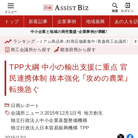
検索
ログイン
メニュー
トップ
新着記事
企業事例
地域振興
あの人を
中小企業と地域の商売繁盛・企業事例が満載！
ランキング
「青森市プレミアム商品券」利用店舗募集中（青森商工会議所）
商工会議所から探す
都道府県から探す
TPP大綱 中小の輸出支援に重点 官
民連携体制 抜本強化 「攻めの農業」
転換急ぐ
日商レポート
会議所ニュース2015年12月1日号
地方創生
独立行政法人中小企業基盤整備機構
独立行政法人日本貿易振興機構
TPP
2015/12/1