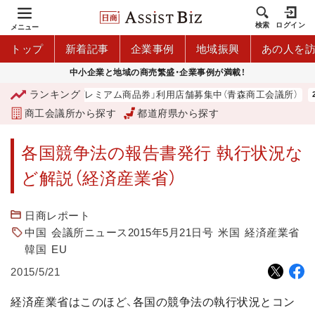
検索
ログイン
メニュー
トップ
新着記事
企業事例
地域振興
あの人を
中小企業と地域の商売繁盛・企業事例が満載！
ランキング
「青森市プレミアム商品券」利用店舗募集中（青森商工会議所）
商工会議所から探す
都道府県から探す
各国競争法の報告書発行 執行状況な
ど解説（経済産業省）
日商レポート
中国
会議所ニュース2015年5月21日号
米国
経済産業省
韓国
EU
2015/5/21
経済産業省はこのほど、各国の競争法の執行状況とコン