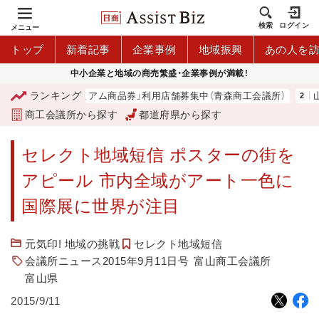
検索
ログイン
メニュー
トップ
新着記事
企業事例
地域振興
あの人を
中小企業と地域の商売繁盛・企業事例が満載！
ランキング
「青森市プレミアム商品券」利用店舗募集中（青森商工会議所）
山中
商工会議所から探す
都道府県から探す
セレクト地域短信 ポスターの街を
アピール 市内全域がアート一色に
国際展に世界が注目
元気印! 地域の挑戦
セレクト地域短信
会議所ニュース2015年9月11日号
富山商工会議所
富山県
2015/9/11