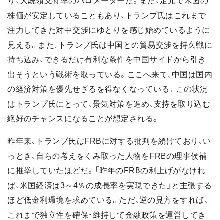
り、大統領支持率のバロメーターだ。また、足元で米国の
株価が安定していることもあり、トランプ氏はこれまで
注力してきた対中交渉にゆとりを感じ始めているように
見える。また、トランプ氏は中国との貿易交渉を持久戦に
持ち込み、できるだけ有利な条件を中国サイドから引き
出そうという戦術を取っている。ここへ来て、中国は国内
の経済対策を優先せざるを得なくなっている。この状況
はトランプ氏にとって、景気対策を進め、支持を取り込む
絶好のチャンスになることが想定される。
昨年来、トランプ氏はFRBに対する批判を続けており、い
っとき、自らの考えをくみ取った人物をFRBの理事候補
に推挙していたほどだ。「昨年のFRBの利上げがなけれ
ば、米国経済は3～4％の成長率を実現できた」と主張する
ほど低金利環境を求めている。ただ、逆の見方をすれば、
これまで独立性を確保・維持して金融政策を運営してき