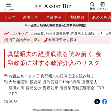
検索
ログイン
メニュー
トップ
新着記事
企業事例
地域振興
あの人を
中小企業と地域の商売繁盛・企業事例が満載！
ランキング
「青森市プレミアム商品券」利用店舗募集中（青森商工会議所）
山中伸
商工会議所から探す
都道府県から探す
真壁昭夫の経済底流を読み解く 金
融政策に対する政治介入のリスク
お役立ちコラム
真壁昭夫の経済底流を読み解く
大統領選挙
投資家
月刊石垣2019年6月号
真壁昭夫
経済対策
貿易交渉
資産効果
連邦準備制度理事会
FRB
GDP
2019/6/1