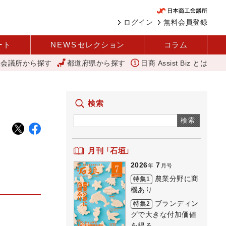
ログイン
無料会員登録
ート
NEWS
セレクション
コラム
工会議所から探す
都道府県から探す
日商 Assist Biz とは
令和5年度 玉名花火大会」を開催（玉名商工会議所）
「あったらいいね」
検索
検索
月刊 「石垣」
2026
7
年
月号
農業分野に商
特集1
機あり
ブランディン
特集2
グで大きな付加価値
を得る