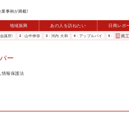
企業事例が満載！
地域振興
あの人を訪ねたい
日商レポ
商
所）
山中伸弥
河内 大和
アップルパイ
11月4日に「
ンバー
人情報保護法