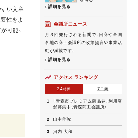
詳細を見る
やすい文章
重要性をよ
会議所ニュース
ドが可能。
月３回発行される新聞で、日商や全国
各地の商工会議所の政策提言や事業活
動が満載です。
詳細を見る
アクセス ランキング
24
7
時間
日間
「青森市プレミアム商品券」利用店
舗募集中（青森商工会議所）
山中伸弥
河内 大和