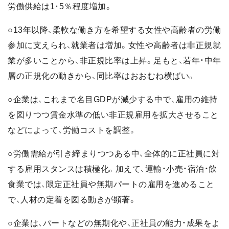
労働供給は1･5％程度増加。
○13年以降、柔軟な働き方を希望する女性や高齢者の労働
参加に支えられ、就業者は増加。女性や高齢者は非正規就
業が多いことから、非正規比率は上昇。足もと、若年・中年
層の正規化の動きから、同比率はおおむね横ばい。
○企業は、これまで名目GDPが減少する中で、雇用の維持
を図りつつ賃金水準の低い非正規雇用を拡大させること
などによって、労働コストを調整。
○労働需給が引き締まりつつある中、全体的に正社員に対
する雇用スタンスは積極化。加えて、運輸・小売・宿泊・飲
食業では、限定正社員や無期パートの雇用を進めること
で、人材の定着を図る動きが顕著。
○企業は、パートなどの無期化や、正社員の能力・成果をよ