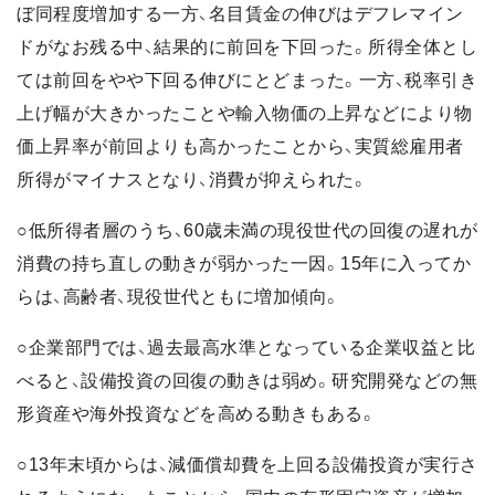
ぼ同程度増加する一方、名目賃金の伸びはデフレマイン
ドがなお残る中、結果的に前回を下回った。所得全体とし
ては前回をやや下回る伸びにとどまった。一方、税率引き
上げ幅が大きかったことや輸入物価の上昇などにより物
価上昇率が前回よりも高かったことから、実質総雇用者
所得がマイナスとなり、消費が抑えられた。
○低所得者層のうち、60歳未満の現役世代の回復の遅れが
消費の持ち直しの動きが弱かった一因。15年に入ってか
らは、高齢者、現役世代ともに増加傾向。
○企業部門では、過去最高水準となっている企業収益と比
べると、設備投資の回復の動きは弱め。研究開発などの無
形資産や海外投資などを高める動きもある。
○13年末頃からは、減価償却費を上回る設備投資が実行さ