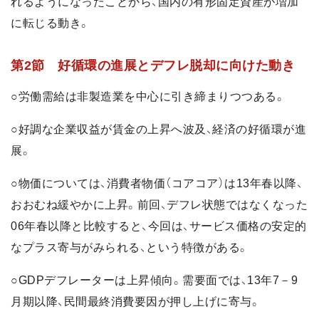
れるようになったことから、国内の有形固定資産が増加
に転じる動き。
第2節 好循環の進展とデフレ脱却に向けた動き
○労働需給は非製造業を中心に引き締まりつつある。
○好調な企業収益が賃金の上昇へ波及、経済の好循環が進
展。
○物価については、消費者物価（コアコア）は13年春以降、
おおむね緩やかに上昇。前回、デフレ状態ではなくなった
06年春以降と比較すると、今回は、サービス価格の安定的
なプラス寄与がみられる、という特徴がある。
○GDPデフレーターは上昇傾向。需要面では、13年7－9
月期以降、民間最終消費要因が押し上げに寄与。