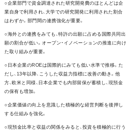
○企業部門で資金調達された研究開発費のほとんどは企
業自身で利用され、大学での研究開発に利用された割合
はわずか。部門間の連携強化が重要。
○海外との連携をみても、特許の出願に占める国際共同出
願の割合が低い。オープン・イノベーションの推進に向け
た取り組みが重要。
○日本企業のROEは国際的にみても低い水準で推移。た
だし、13年以降、こうした収益力指標に改善の動き。他
方、欧米と同様、日本企業でも内部留保が蓄積し、現預金
の保有も増加。
○企業価値の向上を意識した積極的な経営判断を後押し
する仕組みを強化。
○現預金比率と収益の関係をみると、投資を積極的に行う