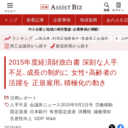
検索
ログイン
メニュー
トップ
新着記事
企業事例
地域振興
あの人を
中小企業と地域の商売繁盛・企業事例が満載！
ランキング
青森市プレミアム商品券」利用店舗募集中（青森商工会議所）
山中伸弥
商工会議所から探す
都道府県から探す
2015年度経済財政白書 深刻な人手
不足、成長の制約に 女性・高齢者の
活躍を 正規雇用、積極化の動き
日商レポート
人手不足
会議所ニュース2015年9月1日号
労働移動
固定資産
日本銀行
有形固定資産
消費税
減価償却
生産性向上
GDP
M&A
2015/9/1