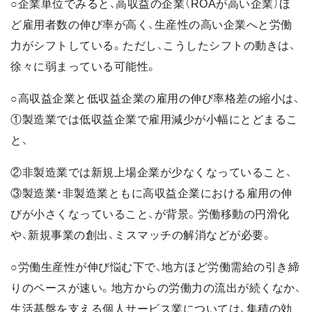
○企業単位でみると、高収益の企業（ROAが高い企業）ほ
ど雇用者数の伸び率が高く、生産性の高い企業へと労働
力がシフトしている。ただし、こうしたシフトの動きは、
徐々に弱まっている可能性。
○高収益企業と低収益企業の雇用の伸び率格差の縮小は、
①製造業では低収益企業で雇用減少が小幅にとどまるこ
と、
②非製造業では新規上場企業が少なくなっていること、
③製造業・非製造業ともに高収益企業における雇用の伸
びが小さくなっていること、が背景。労働移動の円滑化
や、新規事業の創出、ミスマッチの解消などが必要。
○労働生産性が伸び悩む下で、地方ほど労働需給の引き締
りのペースが速い。地方からの労働力の流出が続くなか、
生活基盤を支える個人サービス業については、集積の効