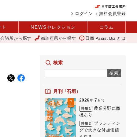
ログイン
無料会員登録
ート
NEWS
セレクション
コラム
工会議所から探す
都道府県から探す
日商 Assist Biz とは
変革と価値共創による日本経済の再出発 小林会頭 所信全文
[今
検索
検索
月刊 「石垣」
2026
7
年
月号
農業分野に商
特集1
機あり
ブランディン
特集2
グで大きな付加価値
を得る