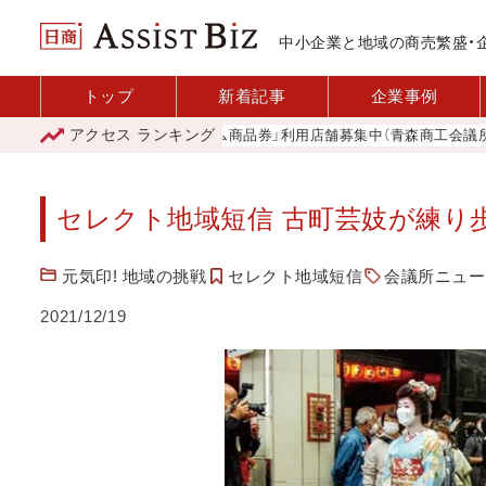
中小企業と地域の商売繁盛・
トップ
新着記事
企業事例
アクセス
ランキング
「青森市プレミアム商品券」利用店舗募集中（青森商工会議所）
セレクト地域短信 古町芸妓が練り
元気印! 地域の挑戦
セレクト地域短信
会議所ニュース
2021/12/19