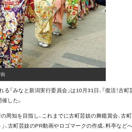
店街
「みなと新潟実行委員会」は10月31日、「復活！古町
開催した。
一層の周知を目指し、これまでに古町芸妓の舞鑑賞会、古
」、古町芸妓のPR動画やロゴマークの作成、料亭など