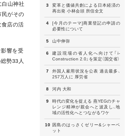
に白山神社
変革と価値共創による日本経済の
再出発 小林会頭 所信全文
市民がその
[今月のテーマ]商業登記の申請の
飲食店の活
必要性について
山中伸弥
な影響を受
建設現場の省人化へ向けて「i-
Construction 2.0」を策定（国交省）
総勢33人
外国人雇用状況を公表 過去最多、
257万人に 厚労省
河内 大和
時代の変化を捉える 燕YEGのチャ
レンジ精神が親会へと波及し、地
域の活性化へとつながるワケ
因島のはっさくゼリー&シャーベ
ット