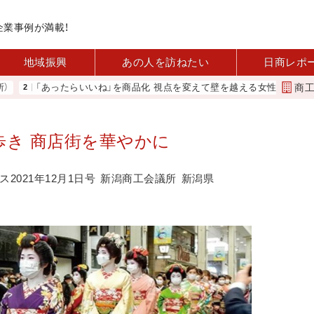
企業事例が満載！
地域振興
あの人を訪ねたい
日商レポ
商
「あったらいいね」を商品化 視点を変えて壁を越える女性経営者 西谷
歩き 商店街を華やかに
2021年12月1日号
新潟商工会議所
新潟県