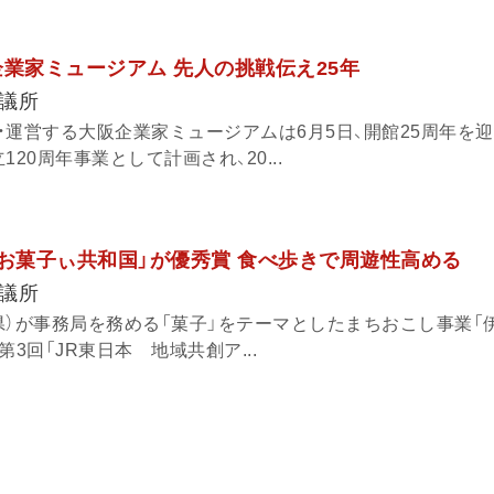
企業家ミュージアム 先人の挑戦伝え25年
議所
・運営する大阪企業家ミュージアムは6月5日、開館25周年を
20周年事業として計画され、20...
「お菓子ぃ共和国」が優秀賞 食べ歩きで周遊性高める
議所
県）が事務局を務める「菓子」をテーマとしたまちおこし事業「
3回「JR東日本 地域共創ア...