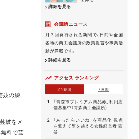
詳細を見る
会議所ニュース
月３回発行される新聞で、日商や全国
各地の商工会議所の政策提言や事業活
動が満載です。
詳細を見る
アクセス ランキング
24
7
時間
日間
芸妓の練
「青森市プレミアム商品券」利用店
舗募集中（青森商工会議所）
「あったらいいね」を商品化 視点
町芸妓をメ
を変えて壁を越える女性経営者 西
谷
へ無料で芸