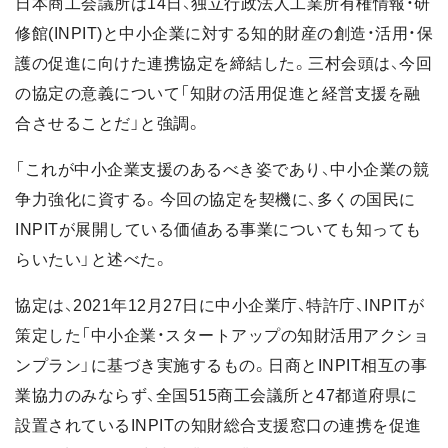
日本商工会議所は14日、独立行政法人工業所有権情報・研
修館(INPIT)と中小企業に対する知的財産の創造・活用・保
護の促進に向けた連携協定を締結した。三村会頭は、今回
の協定の意義について「知財の活用促進と経営支援を融
合させることだ」と強調。
「これが中小企業支援のあるべき姿であり、中小企業の競
争力強化に資する。今回の協定を契機に、多くの国民に
INPITが展開している価値ある事業についても知っても
らいたい」と述べた。
協定は、2021年12月27日に中小企業庁、特許庁、INPITが
策定した「中小企業・スタートアップの知財活用アクショ
ンプラン」に基づき実施するもの。日商とINPIT相互の事
業協力のみならず、全国515商工会議所と47都道府県に
設置されているINPITの知財総合支援窓口の連携を促進