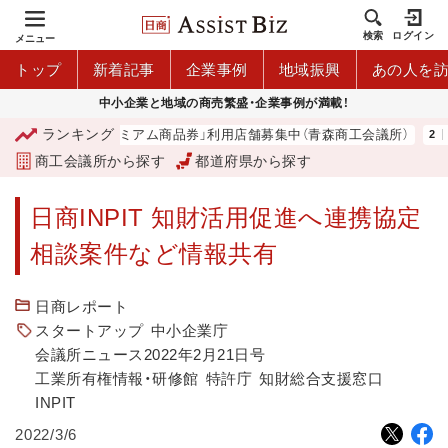
検索
ログイン
メニュー
トップ
新着記事
企業事例
地域振興
あの人を
中小企業と地域の商売繁盛・企業事例が満載！
ランキング
「青森市プレミアム商品券」利用店舗募集中（青森商工会議所）
商工会議所から探す
都道府県から探す
日商INPIT 知財活用促進へ連携協定
相談案件など情報共有
日商レポート
スタートアップ
中小企業庁
会議所ニュース2022年2月21日号
工業所有権情報・研修館
特許庁
知財総合支援窓口
INPIT
2022/3/6