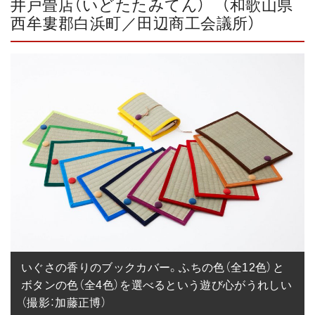
井戸畳店（いどたたみてん） （和歌山県
西牟婁郡白浜町／田辺商工会議所）
いぐさの香りのブックカバー。ふちの色（全12色）と
ボタンの色（全4色）を選べるという遊び心がうれしい
（撮影：加藤正博）