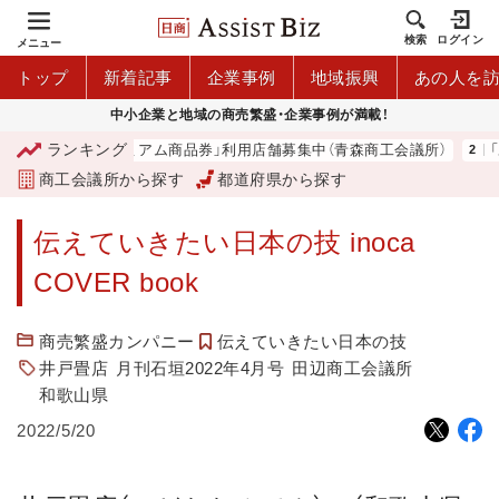
検索
ログイン
メニュー
トップ
新着記事
企業事例
地域振興
あの人を
中小企業と地域の商売繁盛・企業事例が満載！
ランキング
「青森市プレミアム商品券」利用店舗募集中（青森商工会議所）
「
商工会議所から探す
都道府県から探す
伝えていきたい日本の技 inoca
COVER book
商売繁盛カンパニー
伝えていきたい日本の技
井戸畳店
月刊石垣2022年4月号
田辺商工会議所
和歌山県
2022/5/20